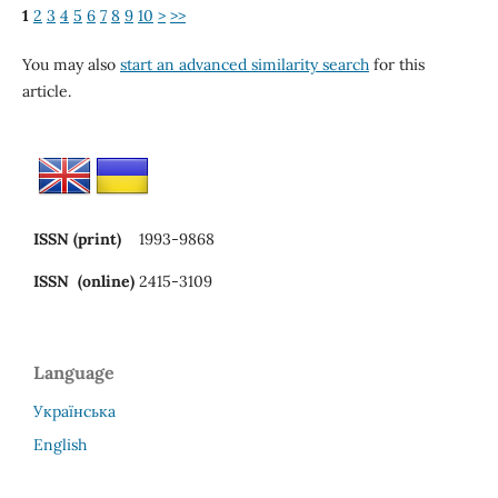
1
2
3
4
5
6
7
8
9
10
>
>>
You may also
start an advanced similarity search
for this
article.
ISSN (print)
1993-9868
ISSN (online)
2415-3109
Language
Українська
English