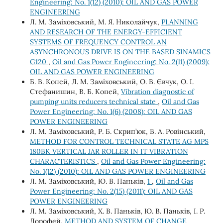
Engineering: No. 1(12) (2010): OIL AND GAS POWER
ENGINEERING
Л. М. Заміховський, М. Я. Николайчук,
PLANNING
AND RESEARCH OF THE ENERGY-EFFICIENT
SYSTEMS OF FREQUENCY CONTROL AN
ASYNCHRONOUS DRIVE IS ON THE BASED SINAMICS
G120
,
Oil and Gas Power Engineering: No. 2(11) (2009):
OIL AND GAS POWER ENGINEERING
Б. В. Копей, Л. М. Заміховський, О. В. Євчук, О. І.
Стефанишин, В. Б. Копей,
Vibration diagnostic of
pumping units reducers technical state
,
Oil and Gas
Power Engineering: No. 1(6) (2008): OIL AND GAS
POWER ENGINEERING
Л. М. Заміховський, Р. Б. Скрип’юк, В. А. Ровінський,
METHOD FOR CONTROL TECHNICAL STATE AG MPS
180BK VERTICAL JAR ROLLER IN IT VIBRATION
CHARACTERISTICS
,
Oil and Gas Power Engineering:
No. 1(12) (2010): OIL AND GAS POWER ENGINEERING
Л. М. Заміховський, Ю. В. Паньків,
1
,
Oil and Gas
Power Engineering: No. 2(15) (2011): OIL AND GAS
POWER ENGINEERING
Л. М. Заміховський, Х. В. Паньків, Ю. В. Паньків, І. Р.
Дорофей,
METHOD AND SYSTEM OF CHANGE