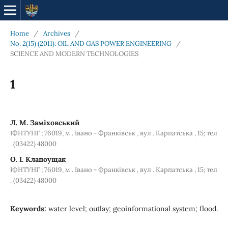
Home
/
Archives
/
No. 2(15) (2011): OIL AND GAS POWER ENGINEERING
/
SCIENCE AND MODERN TECHNOLOGIES
1
Л. М. Заміховський
ІФНТУНГ ; 76019, м . Івано - Франківськ , вул . Карпатська , 15; тел
. (03422) 48000
О. І. Клапоущак
ІФНТУНГ ; 76019, м . Івано - Франківськ , вул . Карпатська , 15; тел
. (03422) 48000
Keywords:
water level; outlay; geoinformational system; flood.