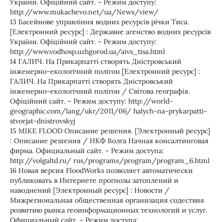
України. Офіційний сайт. – Режим доступу:
http://www.mukachevo.net/ua/News/view/
13 Басейнове управління водних ресурсів річки Тиса.
[Електронний ресурс] : Державне агенство водних ресурсів
України. Офіційний сайт. – Режим доступу:
http://www.vodhosp.uzhgorod.ua/aivs_tisa.html
14 ГАЛИЧ. На Прикарпатті створять Дністровський
інженерно-екологічний полігон [Електронний ресурс] :
ГАЛИЧ. На Прикарпатті створять Дністровський
інженерно-екологічний полігон / Світова географія.
Офіційний сайт. – Режим доступу: http://world-
geographic.com/lang/ukr/2011/06/ halych-na-prykarpatti-
stvorjat-dnistrovskyj
15 MIKE FLOOD Описание решения. [Электронный ресурс]
: Описание решения / НКФ Волга Начная консалтинговая
фирма. Официальный сайт. – Режим доступа:
http://volgaltd.ru/ rus/programs/program/program_6.html
16 Новая версия FloodWorks позволяет автоматически
публиковать в Интернете прогнозы затоплений и
наводнений [Электронный ресурс] : Новости /
Мижрегиональная общественная организация содествия
розвитию рынка геоинформационных технологий и услуг.
Официальный сайт. – Режим доступа: