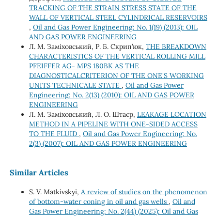
TRACKING OF THE STRAIN STRESS STATE OF THE
WALL OF VERTICAL STEEL CYLINDRICAL RESERVOIRS
,
Oil and Gas Power Engineering: No. 1(19) (2013): OIL
AND GAS POWER ENGINEERING
Л. М. Заміховський, Р. Б. Скрип’юк,
THE BREAKDOWN
CHARACTERISTICS OF THE VERTICAL ROLLING MILL
PFEIFFER AG- MPS 180BK AS THE
DIAGNOSTICALCRITERION OF THE ONE'S WORKING
UNITS TECHNICALE STATE
,
Oil and Gas Power
Engineering: No. 2(13) (2010): OIL AND GAS POWER
ENGINEERING
Л. М. Заміховський, Л. О. Штаєр,
LEAKAGE LOCATION
METHOD IN A PIPELINE WITH ONE-SIDED ACCESS
TO THE FLUID
,
Oil and Gas Power Engineering: No.
2(3) (2007): OIL AND GAS POWER ENGINEERING
Similar Articles
S. V. Matkivskyi,
A review of studies on the phenomenon
of bottom-water coning in oil and gas wells
,
Oil and
Gas Power Engineering: No. 2(44) (2025): Oil and Gas