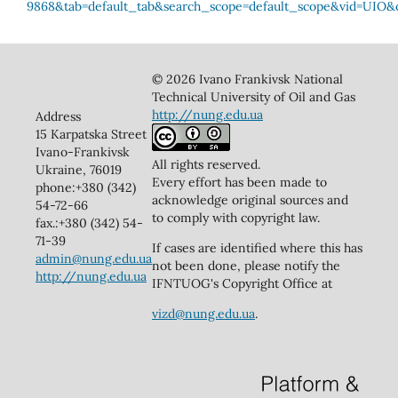
© 2026 Ivano Frankivsk National
Technical University of Oil and Gas
http://nung.edu.ua
Address
15 Karpatska Street
Ivano-Frankivsk
All rights reserved.
Ukraine, 76019
Every effort has been made to
phone:+380 (342)
acknowledge original sources and
54-72-66
to comply with copyright law.
fax.:+380 (342) 54-
71-39
If cases are identified where this has
admin@nung.edu.ua
not been done, please notify the
http://nung.edu.ua
IFNTUOG's Copyright Office at
vizd@nung.edu.ua
.