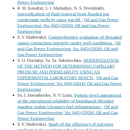
Power Engineering
R. М. Kondrat, L. І. Matiishyn, N. S. Dremliukh,
Intensification of fluid removal from flooded gas
condensate wells by using gas lift
,
Oil and Gas Power
Engineering: No. 1(45) (2026): Oil and Gas Power
Engineering
S. V. Matkivskyi,
Comprehensive evaluation of threaded
casing connection integrity under well conditions
,
Oil
and Gas Power Engineering: No. 1(45) (2026): Oil and
Gas Power Engineering
S. O. Ovetskyi, Ya. Ya. Yakimechko,
MODERNIZATION
OF THE METHOD FOR DETERMINING CAPILLARY
PRESSURE AND PERMEABILITY USING AN
EXPERIMENTAL LABORATORY BENCH
,
Oil and Gas
Power Engineering: No. 1(41) (2024): Oil and Gas Power
Engineering
Yu. I. Doroshenko, N. V. Liuta,
System-level assessment
of the operational reliability of bioethanol-blended
gasoline within Ukraine’s fuel infrastructure
,
Oil and
Gas Power Engineering: No. 1(45) (2026): Oil and Gas
Power Engineering
S. V. Matkivskyi,
Study of the efficiency of nitrogen
application for regulating the front of formation water