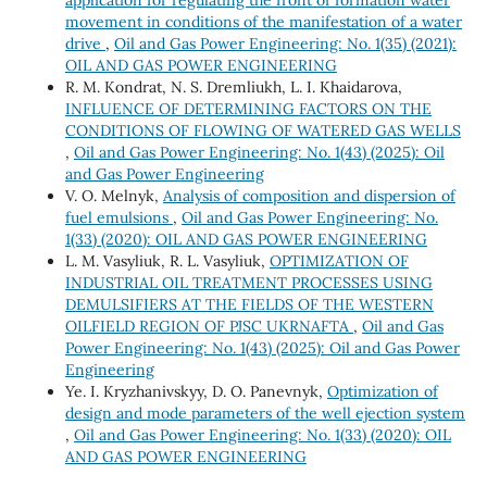
movement in conditions of the manifestation of a water
drive
,
Oil and Gas Power Engineering: No. 1(35) (2021):
OIL AND GAS POWER ENGINEERING
R. M. Kondrat, N. S. Dremliukh, L. I. Khaidarova,
INFLUENCE OF DETERMINING FACTORS ON THE
CONDITIONS OF FLOWING OF WATERED GAS WELLS
,
Oil and Gas Power Engineering: No. 1(43) (2025): Oil
and Gas Power Engineering
V. O. Melnyk,
Analysis of composition and dispersion of
fuel emulsions
,
Oil and Gas Power Engineering: No.
1(33) (2020): OIL AND GAS POWER ENGINEERING
L. M. Vasyliuk, R. L. Vasyliuk,
OPTIMIZATION OF
INDUSTRIAL OIL TREATMENT PROCESSES USING
DEMULSIFIERS AT THE FIELDS OF THE WESTERN
OILFIELD REGION OF PJSC UKRNAFTA
,
Oil and Gas
Power Engineering: No. 1(43) (2025): Oil and Gas Power
Engineering
Ye. I. Kryzhanivskyy, D. O. Panevnyk,
Optimization of
design and mode parameters of the well ejection system
,
Oil and Gas Power Engineering: No. 1(33) (2020): OIL
AND GAS POWER ENGINEERING