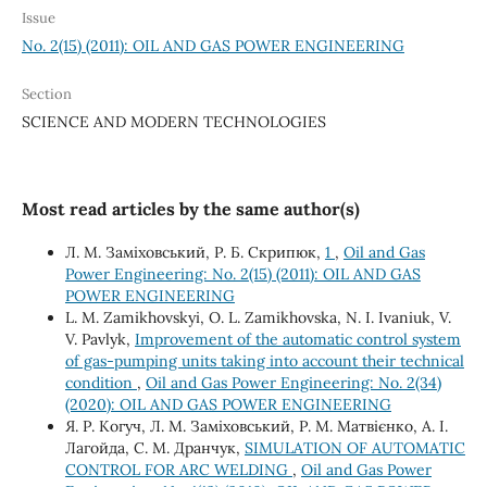
Issue
No. 2(15) (2011): OIL AND GAS POWER ENGINEERING
Section
SCIENCE AND MODERN TECHNOLOGIES
Most read articles by the same author(s)
Л. М. Заміховський, Р. Б. Скрипюк,
1
,
Oil and Gas
Power Engineering: No. 2(15) (2011): OIL AND GAS
POWER ENGINEERING
L. М. Zamikhovskyi, О. L. Zamikhovska, N. І. Ivaniuk, V.
V. Pavlyk,
Improvement of the automatic control system
of gas-pumping units taking into account their technical
condition
,
Oil and Gas Power Engineering: No. 2(34)
(2020): OIL AND GAS POWER ENGINEERING
Я. Р. Когуч, Л. М. Заміховський, Р. М. Матвієнко, А. І.
Лагойда, С. М. Дранчук,
SIMULATION OF AUTOMATIC
CONTROL FOR ARC WELDING
,
Oil and Gas Power