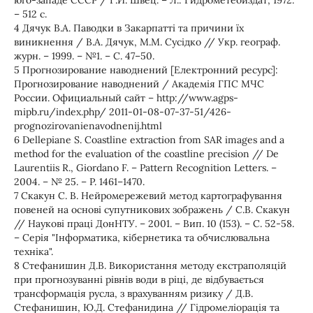
юго-западе СССР / Г.И. Швец. – Л.: Гидрометеоиздат, 1972.
– 512 с.
4 Дячук В.А. Паводки в Закарпатті та причини їх
виникнення / В.А. Дячук, М.М. Сусідко // Укр. географ.
журн. – 1999. – №1. – С. 47–50.
5 Прогнозирование наводнений [Електронний ресурс]:
Прогнозирование наводнений / Академія ГПС МЧС
России. Официальный сайт – http://www.agps-
mipb.ru/index.php/ 2011-01-08-07-37-51/426-
prognozirovanienavodnenij.html
6 Dellepiane S. Coastline extraction from SAR images and a
method for the evaluation of the coastline precision // De
Laurentiis R., Giordano F. – Pattern Recognition Letters. –
2004. – № 25. – P. 1461–1470.
7 Скакун С. В. Нейромережевий метод картографування
повеней на основі супутникових зображень / С.В. Скакун
// Наукові праці ДонНТУ. – 2001. – Вип. 10 (153). – С. 52-58.
– Серія "Інформатика, кібернетика та обчислювальна
техніка".
8 Стефанишин Д.В. Використання методу екстраполяцій
при прогнозуванні рівнів води в ріці, де відбувається
трансформація русла, з врахуванням ризику / Д.В.
Стефанишин, Ю.Д. Стефанидина // Гідромеліорація та