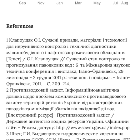
References
1 Клапоущак О.І. Сучасні прилади, матеріали і технології
для неруйнівного контролю і технічної діагностики
машинобудівного і нафтогазопромислового обладнання
[Текст] / О.І. Клапоущак // Сучасний стан контролю та
прогнозування паводкових вод : 6-та Міжнародна науково-
технічна конференція і виставка, Івано-Франківськ, 29
листопада – 2 грудня 2011 р.: тези доп. і повідомл. – Івано-
Франківськ, 2011. – С. 209–214.
2 Протипаводковий захист. Інформаційноаналітична
довідка щодо проблем комплексного протипаводкового
захисту територій регіонів України від катастрофічних
паводків та мінімізації збитків від шкідливої дії вод
[Електронний ресурс] : Протипаводковий захист /
Державне ангенство водних ресурсів України. Офіційний
сайт. – Режим доступу: http://www.scwm.gov.ua/index.php
3 Швец Г.И. Выдающиеся гидрологические явления на