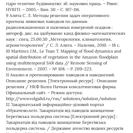
гідро технічне будівництво: зб. наукових праць. – Рівне:
НУВГП. – 2005.– Вип. 30 – С. 107–116.
9 Алита С. Л. Методы решения задач оперативного
прогноза ливневых паводков по данным
радиолокационных и наземных измерений осадков :
автореф. дис. на здобувание канд физико–математических
наук : спец. 25.00.30 „Метеорология, климатология,
агрометеорология” / С. Л. Алита. – Нальчик, 2010. – 18 с.
10 Martinez J.M., Le Toan T. Mapping of flood dynamics and
spatial distribution of vegetation in the Amazon floodplain
using multitemporal SAR data // Remote Sensing of
Environment. – 2007. – № 108. – P. 209–223.
11 Анализ и прогнозирование паводков и наводнений.
Описание решения. [Электронный ресурс] : Описание
решения / НКФ Волга Начная консалтинговая фирма.
Официальный сайт. – Режим доступа:
http://www.volgaltd.ru/rus/ solutions/solution/solution
12 Закарпатський інформаційно-діловий портал
«Мукачево.net». Закарпатців від паводків захищатиме
Берегівська польдерна система [Електронний ресурс] :
Закарпатців від паводків захищатиме Берегівська
польдерна система. / Державне агенство водних ресурсів