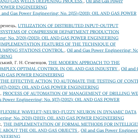
 AND GAS WELLS DEEPENING PROCESS
,
Oil and Gas Power
GAS POWER ENGINEERING
l and Gas Power Engineering: No. 2(15) (2011): OIL AND GAS POWER
Ференець,
UTILIZATION OF DISTRIBUTED INPUT-OUTPUT
 SYSTEMS OF COMPRESSOR DEPARTMENT PRODUCTION
ring: No. 2(20) (2013): OIL AND GAS POWER ENGINEERING
,
IMPLEMENTATION FEATURES OF THE TECHNIQUE OF
-PUMPING STATIONS CONTROL
,
Oil and Gas Power Engineering: No
EERING
нський, Г. Н. Семенцов,
THE MODERN APPROACH TO THE
MPLEX OPTIMAL CONTROL IN OIL AND GAS INDUSTRY
,
Oil and 
IL AND GAS POWER ENGINEERING
THE EFFECTIVE ACTION TO AUTOMATE THE TESTING OF CONT
. 1(17) (2012): OIL AND GAS POWER ENGINEERING
а,
PROCESS OF AUTOMATION OF MANAGEMENT OF DRILLING WE
s Power Engineering: No. 1(17) (2012): OIL AND GAS POWER
,
FLEXIBLE WAVELET-NEURO-FUZZY NEURON IN DYNAMIC DATA
eering: No. 2(20) (2013): OIL AND GAS POWER ENGINEERING
к,
THE IMPLEMENTATION OF FORMAL METHODS FOR INTELLIGE
 ABOUT THE OIL AND GAS OBJECTS
,
Oil and Gas Power Engineer
GINEERING