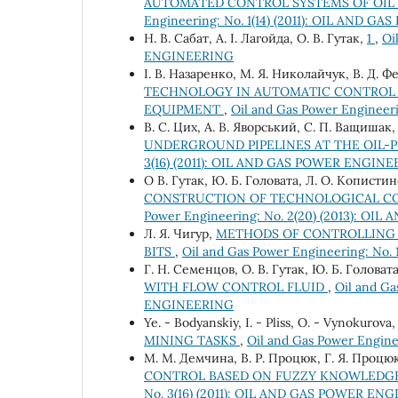
AUTOMATED CONTROL SYSTEMS OF OIL
Engineering: No. 1(14) (2011): OIL AND 
Н. В. Сабат, А. І. Лагойда, О. В. Гутак,
1
,
Oi
ENGINEERING
І. В. Назаренко, М. Я. Николайчук, В. Д. 
TECHNOLOGY IN AUTOMATIC CONTROL
EQUIPMENT
,
Oil and Gas Power Enginee
В. С. Цих, А. В. Яворський, С. П. Ващишак
UNDERGROUND PIPELINES AT THE OIL
3(16) (2011): OIL AND GAS POWER ENGIN
О В. Гутак, Ю. Б. Головата, Л. О. Кописти
CONSTRUCTION OF TECHNOLOGICAL CO
Power Engineering: No. 2(20) (2013): O
Л. Я. Чигур,
METHODS OF CONTROLLING 
BITS
,
Oil and Gas Power Engineering: No
Г. Н. Семенцов, О. В. Гутак, Ю. Б. Головат
WITH FLOW CONTROL FLUID
,
Oil and Ga
ENGINEERING
Ye. - Bodyanskiy, I. - Pliss, O. - Vynokurova
MINING TASKS
,
Oil and Gas Power Engin
М. М. Демчина, В. Р. Процюк, Г. Я. Процю
CONTROL BASED ON FUZZY KNOWLEDGE
No. 3(16) (2011): OIL AND GAS POWER EN