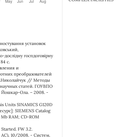
гностування установок
ховський,
во-дослідну госпдоговірну
84 с.
авления и
тотних преобразователей
.Николайчук // Методы
 научных статей. ГОУВПО
 Йошкар-Ола. – 2008. -
sis Units SINAMICS G120D
ресурс]: SIEMENS Catalog
 32 Mb RAM; CD-ROM
Started. FW 3.2.
AC), 10/2008. - Систем.