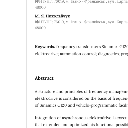
ІФНТУНГ ; 76019, м . Івано - Франківськ , вул . Карпатс
48000
М. Я. Николайчук
ІФНТУНГ ; 76019, м . Івано - Франківськ , вул . Карпатс
48000
Keywords:
frequency transformers Sinamics G12
elektrodrive; automation control; diagnostics; p
Abstract
А structure and principles of frequency manage
elektrodrive is considered on the basis of frequen
of Sinamics G120 and vehicle-programmatic faciliti
Integration of asynchronous elektrodrive is execut
that extended and optimized his functional possibil