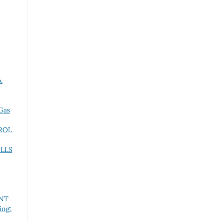
.
Gas
ROL
LLS
NT
ing: