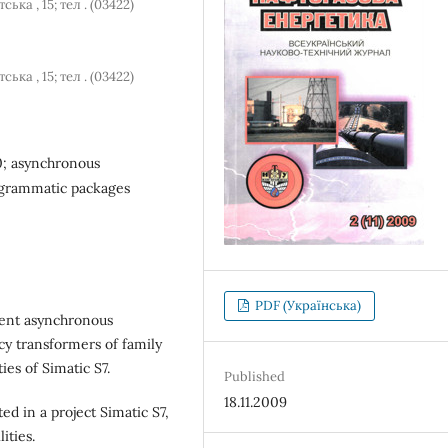
ька , 15; тел . (03422)
ька , 15; тел . (03422)
0; asynchronous
rogrammatic packages
PDF (Українська)
ment asynchronous
cy transformers of family
es of Simatic S7.
Published
18.11.2009
ed in a project Simatic S7,
ities.