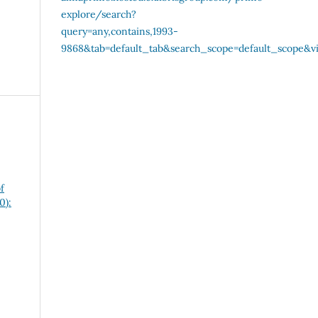
f
0):