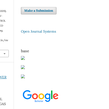
Make a Submission
2009).
Y-
TROL
SED
ng
,
Open Journal Systems
cle/vie
base
OWER
OL
GAS