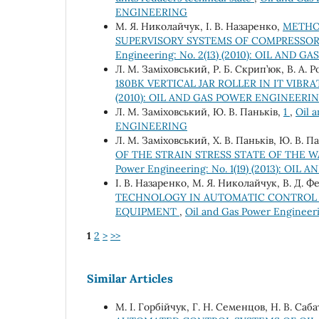
ENGINEERING
М. Я. Николайчук, І. В. Назаренко,
METHO
SUPERVISORY SYSTEMS OF COMPRESSOR
Engineering: No. 2(13) (2010): OIL AND
Л. М. Заміховський, Р. Б. Скрип’юк, В. А. 
180BK VERTICAL JAR ROLLER IN IT VIB
(2010): OIL AND GAS POWER ENGINEERI
Л. М. Заміховський, Ю. В. Паньків,
1
,
Oil 
ENGINEERING
Л. М. Заміховський, Х. В. Паньків, Ю. В. П
OF THE STRAIN STRESS STATE OF THE W
Power Engineering: No. 1(19) (2013): O
І. В. Назаренко, М. Я. Николайчук, В. Д. 
TECHNOLOGY IN AUTOMATIC CONTROL
EQUIPMENT
,
Oil and Gas Power Enginee
1
2
>
>>
Similar Articles
М. І. Горбійчук, Г. Н. Семенцов, Н. В. Саба