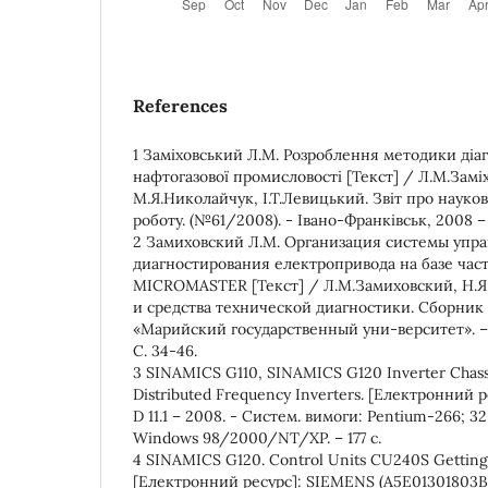
References
1 Заміховський Л.М. Розроблення методики діа
нафтогазової промисловості [Текст] / Л.М.Замі
М.Я.Николайчук, І.Т.Левицький. Звіт про науко
роботу. (№61/2008). - Івано-Франківськ, 2008 – 
2 Замиховский Л.М. Организация системы упр
диагностирования електропривода на базе час
MICROMASTER [Текст] / Л.М.Замиховский, Н.Я
и средства технической диагностики. Сборник
«Марийский государственный уни-верситет». –
С. 34-46.
3 SINAMICS G110, SINAMICS G120 Inverter Chas
Distributed Frequency Inverters. [Електронний 
D 11.1 – 2008. - Систем. вимоги: Pentium-266;
Windows 98/2000/NT/XP. – 177 с.
4 SINAMICS G120. Control Units CU240S Getting 
[Електронний ресурс]: SIEMENS (A5E01301803B 