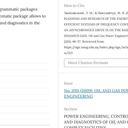
How to Cite
rogrammatic packages
Заміховський, Л. М., & Николайчук, М. Я. (
mmatic package allows to
PLANNING AND RESEARCH OF THE ENERG
nd diagnostics in the
EFFICIENT SYSTEMS OF FREQUENCY CON
AN ASYNCHRONOUS DRIVE IS ON THE BA
SINAMICS G120.
Oil and Gas Power Engineeri
(2(11), 48–57. Retrieved from
https://nge.nung.edu.ua/index.php/nge/arti
w/213
More Citation Formats
Issue
No. 2(11) (2009): OIL AND GAS P
ENGINEERING
Section
POWER ENGINEERING, CONTR
AND DIAGNOSTICS OF OIL AND 
COMPLEX FACILITIES