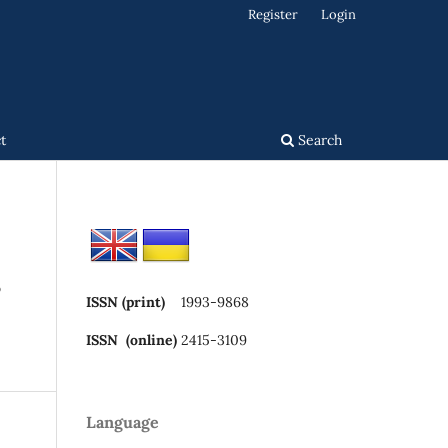
Register
Login
t
Search
S
ISSN (print)
1993-9868
ISSN (online)
2415-3109
Language