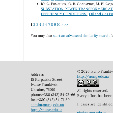
Ю. Ф. Романюк, О. В. Соломчак, М. Й. Фед
SUBSTATION POWER TRANSFORMERS AT 
EFFICIENCY CONDITIONS
,
Oil and Gas P
1
2
3
4
5
6
7
8
9
10
>
>>
You may also
start an advanced similarity search
fo
© 2026 Ivano Frankivs
Address
http://nung.edu.ua
15 Karpatska Street
Ivano-Frankivsk
Ukraine, 76019
All rights reserved.
phone:+380 (342) 54-72-66
Every effort has been
fax.:+380 (342) 54-71-39
If cases are identifi
admin@nung.edu.ua
http://nung.edu.ua
vizd@nung.edu.ua
.