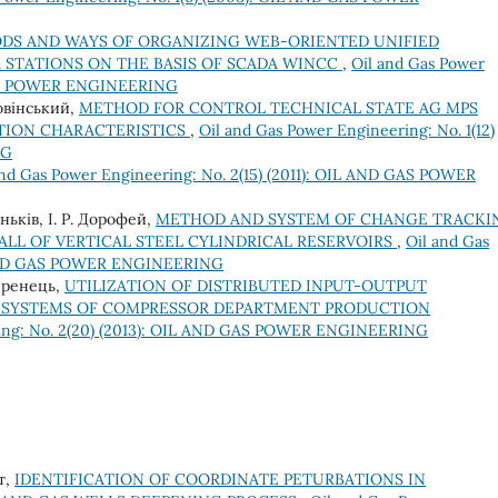
DS AND WAYS OF ORGANIZING WEB-ORIENTED UNIFIED
 STATIONS ON THE BASIS OF SCADA WINCC
,
Oil and Gas Power
 GAS POWER ENGINEERING
Ровінський,
METHOD FOR CONTROL TECHNICAL STATE AG MPS
RATION CHARACTERISTICS
,
Oil and Gas Power Engineering: No. 1(12)
NG
and Gas Power Engineering: No. 2(15) (2011): OIL AND GAS POWER
аньків, І. Р. Дорофей,
METHOD AND SYSTEM OF CHANGE TRACKI
ALL OF VERTICAL STEEL CYLINDRICAL RESERVOIRS
,
Oil and Gas
IL AND GAS POWER ENGINEERING
Ференець,
UTILIZATION OF DISTRIBUTED INPUT-OUTPUT
 SYSTEMS OF COMPRESSOR DEPARTMENT PRODUCTION
ring: No. 2(20) (2013): OIL AND GAS POWER ENGINEERING
т,
IDENTIFICATION OF COORDINATE PETURBATIONS IN