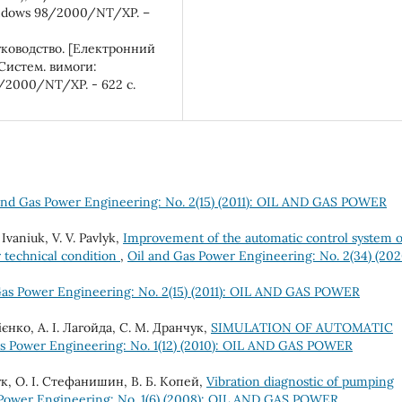
ndows 98/2000/NT/XP. –
уководство. [Електронний
Систем. вимоги:
2000/NT/XP. - 622 с.
and Gas Power Engineering: No. 2(15) (2011): OIL AND GAS POWER
Ivaniuk, V. V. Pavlyk,
Improvement of the automatic control system o
r technical condition
,
Oil and Gas Power Engineering: No. 2(34) (202
Gas Power Engineering: No. 2(15) (2011): OIL AND GAS POWER
ієнко, А. І. Лагойда, С. М. Дранчук,
SIMULATION OF AUTOMATIC
as Power Engineering: No. 1(12) (2010): OIL AND GAS POWER
ук, О. І. Стефанишин, В. Б. Копей,
Vibration diagnostic of pumping
 Power Engineering: No. 1(6) (2008): OIL AND GAS POWER