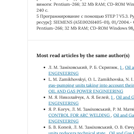
вимоги: Pentium-266; 32 Mb RAM; CD-ROM Wi
240 с.
5 Программирование с помощью STEP 7 V5.3. Р
ресурс]: SIEMENS (А5Е00261405-01), 01/2004.- 
Pentium-266; 32 Mb RAM; CD-ROM Windows 98/
Most read articles by the same author(s)
Л. М. Заміховський, Р. Б. Скрипюк,
1
,
Oil 
ENGINEERING
L. М. Zamikhovskyi, О. L. Zamikhovska, N. І. 
gas-pumping units taking into account thei
OIL AND GAS POWER ENGINEERING
М. Я. Николайчук, А. Я. Белей,
1
,
Oil and 
ENGINEERING
Я. Р. Когуч, Л. М. Заміховський, Р. М. Матв
CONTROL FOR ARC WELDING
,
Oil and G
ENGINEERING
Б. В. Копей, Л. М. Заміховський, О. В. Євч
units reducers technical state
,
Oil and Gas