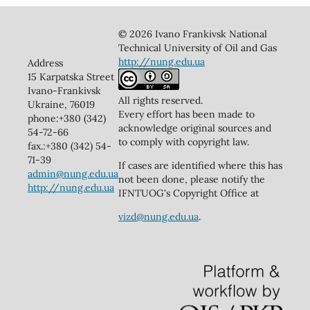
© 2026 Ivano Frankivsk National
Technical University of Oil and Gas
http://nung.edu.ua
Address
15 Karpatska Street
Ivano-Frankivsk
All rights reserved.
Ukraine, 76019
Every effort has been made to
phone:+380 (342)
acknowledge original sources and
54-72-66
to comply with copyright law.
fax.:+380 (342) 54-
71-39
If cases are identified where this has
admin@nung.edu.ua
not been done, please notify the
http://nung.edu.ua
IFNTUOG's Copyright Office at
vizd@nung.edu.ua
.