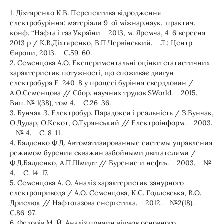
1. Діхтяренко К.В. Перспектива відродження
електробуріння: матеріали 9-ої міжнар.наук.-практич.
конф. “Нафта і газ України – 2013, м. Яремча, 4-6 вересня
2013 р / К.В.Діхтяренко, В.П.Червінський. – Л.: Центр
Європи, 2013. – С.59-60.
2. Семенцова А.О. Експериментальні оцінки статистичних
характеристик потужності, що споживає двигун
електробура Е-240-8 у процесі буріння свердловин /
А.О.Семенцова // Сбор. научних трудов SWorld. – 2015. –
Вип. № 1(38), том 4. – С.26-36.
3. Бунчак З. Електробур. Парадокси і реальність / З.Бунчак,
О.Дудар, О.Кекот, О.Турянський // Електроінформ. – 2003.
– № 4. – С. 8-11.
4. Балденко Ф.Д. Автоматизированные системы управления
режимом бурения скважин забойными двигателями /
Ф.Д.Балденко, А.П.Шмидт // Бурение и нефть. – 2003. – №
4. – С. 14-17.
5. Семенцова А. О. Аналіз характеристик занурного
електропривода / А.О. Семенцова, К.С. Годлевська, В.О.
Дрислюк // Нафтогазова енергетика. – 2012. – №2(18). –
С.86-97.
6. Федорів М. Й. Аналіз причин відмов основного