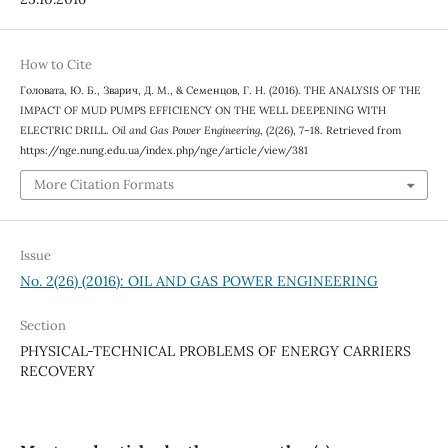
How to Cite
Головата, Ю. Б., Зварич, Д. М., & Семенцов, Г. Н. (2016). THE ANALYSIS OF THE
IMPACT OF MUD PUMPS EFFICIENCY ON THE WELL DEEPENING WITH
ELECTRIC DRILL.
Oil and Gas Power Engineering
, (2(26), 7–18. Retrieved from
https://nge.nung.edu.ua/index.php/nge/article/view/381
More Citation Formats
Issue
No. 2(26) (2016): OIL AND GAS POWER ENGINEERING
Section
PHYSICAL-TECHNICAL PROBLEMS OF ENERGY CARRIERS
RECOVERY