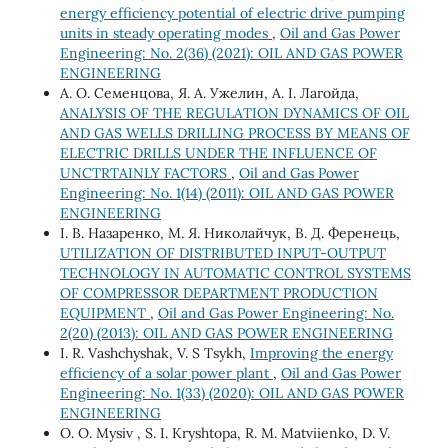
energy efficiency potential of electric drive pumping
units in steady operating modes
,
Oil and Gas Power
Engineering: No. 2(36) (2021): OIL AND GAS POWER
ENGINEERING
А. О. Семенцова, Я. А. Ужелин, А. І. Лагойда,
ANALYSIS OF THE REGULATION DYNAMICS OF OIL
AND GAS WELLS DRILLING PROCESS BY MEANS OF
ELECTRIC DRILLS UNDER THE INFLUENCE OF
UNCTRTAINLY FACTORS
,
Oil and Gas Power
Engineering: No. 1(14) (2011): OIL AND GAS POWER
ENGINEERING
І. В. Назаренко, М. Я. Николайчук, В. Д. Ференець,
UTILIZATION OF DISTRIBUTED INPUT-OUTPUT
TECHNOLOGY IN AUTOMATIC CONTROL SYSTEMS
OF COMPRESSOR DEPARTMENT PRODUCTION
EQUIPMENT
,
Oil and Gas Power Engineering: No.
2(20) (2013): OIL AND GAS POWER ENGINEERING
I. R. Vashchyshak, V. S Tsykh,
Improving the energy
efficiency of a solar power plant
,
Oil and Gas Power
Engineering: No. 1(33) (2020): OIL AND GAS POWER
ENGINEERING
О. O. Mysiv , S. I. Kryshtopa, R. M. Matviienko, D. V.