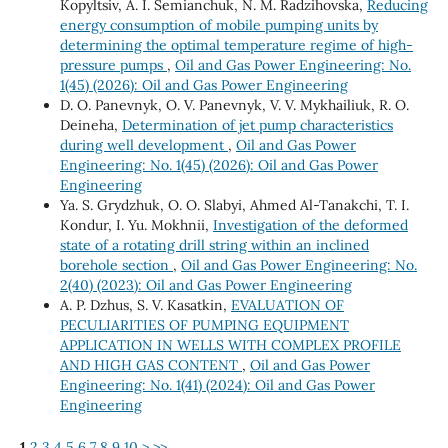
Kopyltsiv, А. I. Semianchuk, N. M. Radzihovska,
Reducing
energy consumption of mobile pumping units by
determining the optimal temperature regime of high-
pressure pumps
,
Oil and Gas Power Engineering: No.
1(45) (2026): Oil and Gas Power Engineering
D. O. Panevnyk, O. V. Panevnyk, V. V. Mykhailiuk, R. О.
Deineha,
Determination of jet pump characteristics
during well development
,
Oil and Gas Power
Engineering: No. 1(45) (2026): Oil and Gas Power
Engineering
Ya. S. Grydzhuk, O. O. Slabyi, Ahmed Al-Tanakchi, T. I.
Kondur, I. Yu. Mokhnii,
Investigation of the deformed
state of a rotating drill string within an inclined
borehole section
,
Oil and Gas Power Engineering: No.
2(40) (2023): Oil and Gas Power Engineering
A. P. Dzhus, S. V. Kasatkin,
EVALUATION OF
PECULIARITIES OF PUMPING EQUIPMENT
APPLICATION IN WELLS WITH COMPLEX PROFILE
AND HIGH GAS CONTENT
,
Oil and Gas Power
Engineering: No. 1(41) (2024): Oil and Gas Power
Engineering
1
2
3
4
5
6
7
8
9
10
>
>>