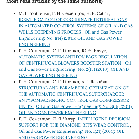
Most read articles by the same author(s)
М. І. Горбійчук, Г. Н. Семенцов, Н. В. Сабат,
IDENTIFICATION OF COORDINATE PETURBATIONS
IN AUTOMATED CONTROL SYSTEMS OF OIL AND GAS
WELLS DEEPENING PROCESS
,
Oil and Gas Power
Engineering: No. 1(14) (2011): OIL AND GAS POWER
ENGINEERING
Г. Н. Семенцов, С. Г. Гіренко, Ю. Є. Бляут,
AUTOMATIC SYSTEM ANTIPOMPAGE REGULATION
OF CENTRIFUGAL BLOWERS BOOSTER STATION
,
Oil
and Gas Power Engineering: No. 2(13) (2010): OIL AND
GAS POWER ENGINEERING
Г. Н. Семенцов, С. Г. Гіренко, А. І. Лагойда,
STRUCTURAL AND PARAMETRIC OPTIMIZATION OF
THE AUTOMATIC CENTRIFUGAL SUPERCHARGER
ANTYPOMPAZHNOHO CONTROL GAS COMPRESSOR
UNITS
,
Oil and Gas Power Engineering: No. 3(16) (2011):
OIL AND GAS POWER ENGINEERING
Г. Н. Семенцов, Л. Я. Чигур,
INTELLIGENT DECISION
SUPPORT FOR THE DIAMOND BITS WEAR CONTROL
,
Oil and Gas Power Engineering: No. 1(21) (2014): OIL
AND GAS POWER ENGINEERING