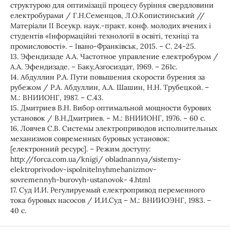
структурою для оптимізації процесу буріння свердловини
електробурами / Г.Н.Семенцов, Л.О.Копистинський //
Матеріали ІІ Всеукр. наук.-практ. конф. молодих вчених і
студентів «Інформаційні технології в освіті, техніці та
промисловості». – Івано-Франківськ, 2015. – С. 24-25.
13. Эфендизаде A.A. Частотное управление електробуром /
А.А. Эфендизаде. – Баку,Азгосиздат, 1969. – 261с.
14. Абдуллин Р.А. Пути повышения скорости бурения за
рубежом / Р.А. Абдуллин, А.А. Шашин, Н.Н. Трубецкой. –
М.: ВНИИОНГ, 1987. – С.43.
15. Дмитриев В.Н. Вибор оптимальной мощности бурових
установок / В.Н.Дмитриев. – М.: ВНИИОНГ, 1976. – 60 с.
16. Ловчев С.В. Системы электроприводов исполнительных
механизмов современных буровых установок:
[електронний ресурс]. – Режим доступу:
http://forca.com.ua/knigi/ obladnannya/sistemy-
elektroprivodov-ispolnitelnyhmehanizmov-
sovremennyh-burovyh-ustanovok- 4.html
17. Суд И.И. Регулируемый електропривод переменного
тока буровых насосов / И.И.Суд – М.: ВНИИОЭНГ, 1983. –
40 с.