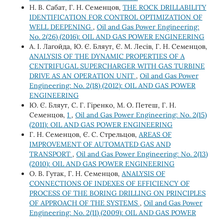
Н. В. Сабат, Г. Н. Семенцов,
THE ROCK DRILLABILITY
IDENTIFICATION FOR CONTROL OPTIMIZATION OF
WELL DEEPENING
,
Oil and Gas Power Engineering:
No. 2(26) (2016): OIL AND GAS POWER ENGINEERING
А. І. Лагойда, Ю. Є. Бляут, Є. М. Лесів, Г. Н. Семенцов,
ANALYSIS OF THE DYNAMIC PROPERTIES OF A
CENTRIFUGAL SUPERCHARGER WITH GAS TURBINE
DRIVE AS AN OPERATION UNIT
,
Oil and Gas Power
Engineering: No. 2(18) (2012): OIL AND GAS POWER
ENGINEERING
Ю. Є. Бляут, С. Г. Гіренко, М. О. Петеш, Г. Н.
Семенцов,
1
,
Oil and Gas Power Engineering: No. 2(15)
(2011): OIL AND GAS POWER ENGINEERING
Г. Н. Семенцов, Є. С. Стрельцов,
AREAS OF
IMPROVEMENT OF AUTOMATED GAS AND
TRANSPORT
,
Oil and Gas Power Engineering: No. 2(13)
(2010): OIL AND GAS POWER ENGINEERING
О. В. Гутак, Г. Н. Семенцов,
ANALYSIS OF
CONNECTIONS OF INDEXES OF EFFICIENCY OF
PROCESS OF THE BORING DRILLING ON PRINCIPLES
OF APPROACH OF THE SYSTEMS
,
Oil and Gas Power
Engineering: No. 2(11) (2009): OIL AND GAS POWER