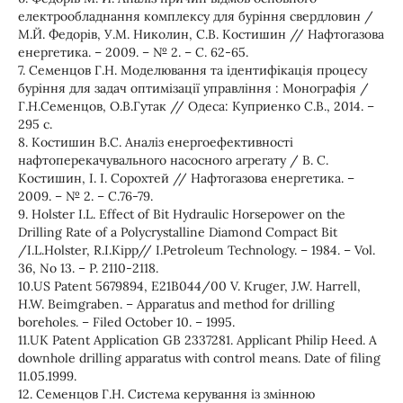
електрообладнання комплексу для буріння свердловин /
М.Й. Федорів, У.М. Николин, С.В. Костишин // Нафтогазова
енергетика. – 2009. – № 2. – С. 62-65.
7. Семенцов Г.Н. Моделювання та ідентифікація процесу
буріння для задач оптимізації управління : Монографія /
Г.Н.Семенцов, О.В.Гутак // Одеса: Куприенко С.В., 2014. –
295 с.
8. Костишин В.С. Аналіз енергоефективності
нафтоперекачувального насосного агрегату / В. С.
Костишин, І. І. Сорохтей // Нафтогазова енергетика. –
2009. – № 2. – С.76-79.
9. Holster I.L. Effect of Bit Hydraulic Horsepower on the
Drilling Rate of a Polycrystalline Diamond Compact Bit
/I.L.Holster, R.I.Kipp// I.Petroleum Technology. – 1984. – Vol.
36, No 13. – P. 2110-2118.
10.US Patent 5679894, E21B044/00 V. Kruger, J.W. Harrell,
H.W. Beimgraben. – Apparatus and method for drilling
boreholes. – Filed October 10. – 1995.
11.UK Patent Application GB 2337281. Applicant Philip Heed. A
downhole drilling apparatus with control means. Date of filing
11.05.1999.
12. Семенцов Г.Н. Система керування із змінною