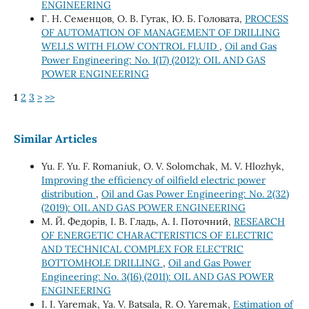
ENGINEERING
Г. Н. Семенцов, О. В. Гутак, Ю. Б. Головата,
PROCESS
OF AUTOMATION OF MANAGEMENT OF DRILLING
WELLS WITH FLOW CONTROL FLUID
,
Oil and Gas
Power Engineering: No. 1(17) (2012): OIL AND GAS
POWER ENGINEERING
1
2
3
>
>>
Similar Articles
Yu. F. Yu. F. Romaniuk, О. V. Solomchak, М. V. Hlozhyk,
Improving the efficiency of oilfield electric power
distribution
,
Oil and Gas Power Engineering: No. 2(32)
(2019): OIL AND GAS POWER ENGINEERING
М. Й. Федорів, І. В. Гладь, А. І. Поточний,
RESEARCH
OF ENERGETIC CHARACTERISTICS OF ELECTRIC
AND TECHNICAL COMPLEX FOR ELECTRIC
BOTTOMHOLE DRILLING
,
Oil and Gas Power
Engineering: No. 3(16) (2011): OIL AND GAS POWER
ENGINEERING
I. I. Yaremak, Ya. V. Batsala, R. О. Yaremak,
Estimation of