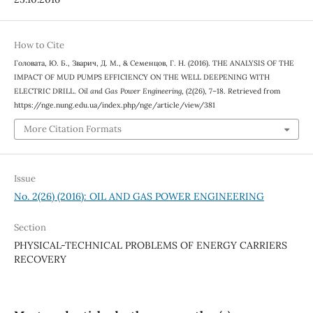
How to Cite
Головата, Ю. Б., Зварич, Д. М., & Семенцов, Г. Н. (2016). THE ANALYSIS OF THE
IMPACT OF MUD PUMPS EFFICIENCY ON THE WELL DEEPENING WITH
ELECTRIC DRILL.
Oil and Gas Power Engineering
, (2(26), 7–18. Retrieved from
https://nge.nung.edu.ua/index.php/nge/article/view/381
More Citation Formats
Issue
No. 2(26) (2016): OIL AND GAS POWER ENGINEERING
Section
PHYSICAL-TECHNICAL PROBLEMS OF ENERGY CARRIERS
RECOVERY