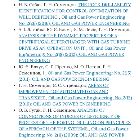
Н. В. Сабат, Г. Н. Семенцов,
THE ROCK DRILLABILITY
IDENTIFICATION FOR CONTROL OPTIMIZATION OF
WELL DEEPENING
,
Oil and Gas Power Engineering:
No. 2(26) (2016): OIL AND GAS POWER ENGINEERING
А. І. Лагойда, Ю. Є. Бляут, Є. М. Лесів, Г. Н. Семенцов,
ANALYSIS OF THE DYNAMIC PROPERTIES OF A
CENTRIFUGAL SUPERCHARGER WITH GAS TURBINE
DRIVE AS AN OPERATION UNIT
,
Oil and Gas Power
Engineering: No. 2(18) (2012): OIL AND GAS POWER
ENGINEERING
Ю. Є. Бляут, С. Г. Гіренко, М. О. Петеш, Г. Н.
Семенцов,
1
,
Oil and Gas Power Engineering: No. 2(15)
(2011): OIL AND GAS POWER ENGINEERING
Г. Н. Семенцов, Є. С. Стрельцов,
AREAS OF
IMPROVEMENT OF AUTOMATED GAS AND
TRANSPORT
,
Oil and Gas Power Engineering: No. 2(13)
(2010): OIL AND GAS POWER ENGINEERING
О. В. Гутак, Г. Н. Семенцов,
ANALYSIS OF
CONNECTIONS OF INDEXES OF EFFICIENCY OF
PROCESS OF THE BORING DRILLING ON PRINCIPLES
OF APPROACH OF THE SYSTEMS
,
Oil and Gas Power
Engineering: No. 2(11) (2009): OIL AND GAS POWER