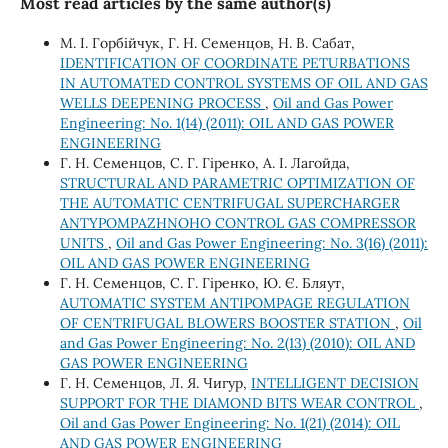
Most read articles by the same author(s)
М. І. Горбійчук, Г. Н. Семенцов, Н. В. Сабат,
IDENTIFICATION OF COORDINATE PETURBATIONS
IN AUTOMATED CONTROL SYSTEMS OF OIL AND GAS
WELLS DEEPENING PROCESS
,
Oil and Gas Power
Engineering: No. 1(14) (2011): OIL AND GAS POWER
ENGINEERING
Г. Н. Семенцов, С. Г. Гіренко, А. І. Лагойда,
STRUCTURAL AND PARAMETRIC OPTIMIZATION OF
THE AUTOMATIC CENTRIFUGAL SUPERCHARGER
ANTYPOMPAZHNOHO CONTROL GAS COMPRESSOR
UNITS
,
Oil and Gas Power Engineering: No. 3(16) (2011):
OIL AND GAS POWER ENGINEERING
Г. Н. Семенцов, С. Г. Гіренко, Ю. Є. Бляут,
AUTOMATIC SYSTEM ANTIPOMPAGE REGULATION
OF CENTRIFUGAL BLOWERS BOOSTER STATION
,
Oil
and Gas Power Engineering: No. 2(13) (2010): OIL AND
GAS POWER ENGINEERING
Г. Н. Семенцов, Л. Я. Чигур,
INTELLIGENT DECISION
SUPPORT FOR THE DIAMOND BITS WEAR CONTROL
,
Oil and Gas Power Engineering: No. 1(21) (2014): OIL
AND GAS POWER ENGINEERING