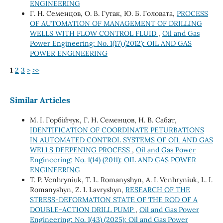
ENGINEERING
Г. Н. Семенцов, О. В. Гутак, Ю. Б. Головата,
PROCESS
OF AUTOMATION OF MANAGEMENT OF DRILLING
WELLS WITH FLOW CONTROL FLUID
,
Oil and Gas
Power Engineering: No. 1(17) (2012): OIL AND GAS
POWER ENGINEERING
1
2
3
>
>>
Similar Articles
М. І. Горбійчук, Г. Н. Семенцов, Н. В. Сабат,
IDENTIFICATION OF COORDINATE PETURBATIONS
IN AUTOMATED CONTROL SYSTEMS OF OIL AND GAS
WELLS DEEPENING PROCESS
,
Oil and Gas Power
Engineering: No. 1(14) (2011): OIL AND GAS POWER
ENGINEERING
T. P. Venhryniuk, T. L. Romanyshyn, A. I. Venhryniuk, L. I.
Romanyshyn, Z. I. Lavryshyn,
RESEARCH OF THE
STRESS-DEFORMATION STATE OF THE ROD OF A
DOUBLE-ACTION DRILL PUMP
,
Oil and Gas Power
Engineering: No. 1(43) (2025): Oil and Gas Power