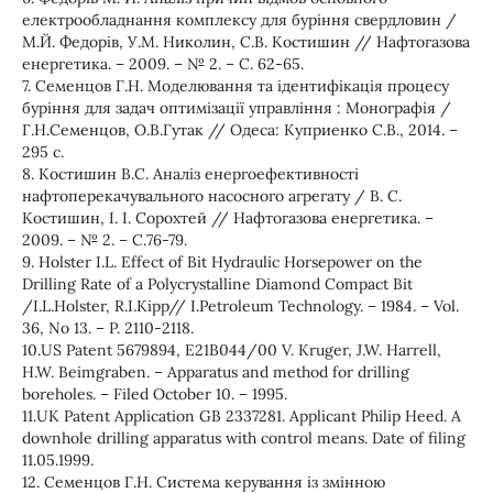
електрообладнання комплексу для буріння свердловин /
М.Й. Федорів, У.М. Николин, С.В. Костишин // Нафтогазова
енергетика. – 2009. – № 2. – С. 62-65.
7. Семенцов Г.Н. Моделювання та ідентифікація процесу
буріння для задач оптимізації управління : Монографія /
Г.Н.Семенцов, О.В.Гутак // Одеса: Куприенко С.В., 2014. –
295 с.
8. Костишин В.С. Аналіз енергоефективності
нафтоперекачувального насосного агрегату / В. С.
Костишин, І. І. Сорохтей // Нафтогазова енергетика. –
2009. – № 2. – С.76-79.
9. Holster I.L. Effect of Bit Hydraulic Horsepower on the
Drilling Rate of a Polycrystalline Diamond Compact Bit
/I.L.Holster, R.I.Kipp// I.Petroleum Technology. – 1984. – Vol.
36, No 13. – P. 2110-2118.
10.US Patent 5679894, E21B044/00 V. Kruger, J.W. Harrell,
H.W. Beimgraben. – Apparatus and method for drilling
boreholes. – Filed October 10. – 1995.
11.UK Patent Application GB 2337281. Applicant Philip Heed. A
downhole drilling apparatus with control means. Date of filing
11.05.1999.
12. Семенцов Г.Н. Система керування із змінною