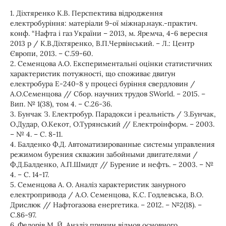
1. Діхтяренко К.В. Перспектива відродження
електробуріння: матеріали 9-ої міжнар.наук.-практич.
конф. “Нафта і газ України – 2013, м. Яремча, 4-6 вересня
2013 р / К.В.Діхтяренко, В.П.Червінський. – Л.: Центр
Європи, 2013. – С.59-60.
2. Семенцова А.О. Експериментальні оцінки статистичних
характеристик потужності, що споживає двигун
електробура Е-240-8 у процесі буріння свердловин /
А.О.Семенцова // Сбор. научних трудов SWorld. – 2015. –
Вип. № 1(38), том 4. – С.26-36.
3. Бунчак З. Електробур. Парадокси і реальність / З.Бунчак,
О.Дудар, О.Кекот, О.Турянський // Електроінформ. – 2003.
– № 4. – С. 8-11.
4. Балденко Ф.Д. Автоматизированные системы управления
режимом бурения скважин забойными двигателями /
Ф.Д.Балденко, А.П.Шмидт // Бурение и нефть. – 2003. – №
4. – С. 14-17.
5. Семенцова А. О. Аналіз характеристик занурного
електропривода / А.О. Семенцова, К.С. Годлевська, В.О.
Дрислюк // Нафтогазова енергетика. – 2012. – №2(18). –
С.86-97.
6. Федорів М. Й. Аналіз причин відмов основного