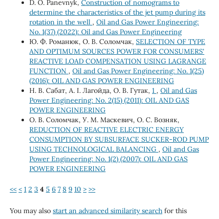
D. O. Panevnyk,
Construction of nomograms to
determine the characteristics of the jet pump during its
rotation in the well
,
Oil and Gas Power Engineering:
No. 1(37) (2022): Oil and Gas Power Engineering
Ю. Ф. Романюк, О. В. Соломчак,
SELECTION OF TYPE
AND OPTIMUM SOURCES POWER FOR CONSUMERS'
REACTIVE LOAD COMPENSATION USING LAGRANGE
FUNCTION
,
Oil and Gas Power Engineering: No. 1(25)
(2016): OIL AND GAS POWER ENGINEERING
Н. В. Сабат, А. І. Лагойда, О. В. Гутак,
1
,
Oil and Gas
Power Engineering: No. 2(15) (2011): OIL AND GAS
POWER ENGINEERING
О. В. Соломчак, У. М. Маскевич, О. С. Возняк,
REDUCTION OF REACTIVE ELECTRIC ENERGY
CONSUMPTION BY SUBSURFACE SUCKER-ROD PUMP
USING TECHNOLOGICAL BALANCING
,
Oil and Gas
Power Engineering: No. 1(2) (2007): OIL AND GAS
POWER ENGINEERING
<<
<
1
2
3
4
5
6
7
8
9
10
>
>>
You may also
start an advanced similarity search
for this