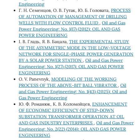
Engineering
Г. Н. Семенцов, О. В. Гутак, Ю. Б. Головата,
PROCESS
OF AUTOMATION OF MANAGEMENT OF DRILLING
WELLS WITH FLOW CONTROL FLUID
,
Oil and Gas
Power Engineering: No. 1(17) (2012): OIL AND GAS
POWER ENGINEERING
І. В. Гладь, Я. В. Бацала,
THE EXPERIMENTAL STUDY
OF THE ASYMMETRIC MODE IN THE LOW-VOLTAGE
NETWORK FOR SINGLE-PHASE POWER GENERATION
BY A SOLAR POWER STATION
,
Oil and Gas Power
Engineering: No. 1(27) (2017): OIL AND GAS POWER
ENGINEERING
O. V. Panevnyk,
MODELING OF THE WORKING
PROCESS OF THE ABOVE-BIT BALL VIBRATOR
,
Oil
and Gas Power Engineering: No. 1(43) (2025): Oil and
Gas Power Engineering
Ю. Ф. Романюк, К. В. Коломойцев,
ENHANCEMENT
OF ECONOMIC EFFICIENCY OF STEP-DOWN
SUBSTATION TRANSFORMER OPERATION AT OIL
AND GAS INDUSTRY ENTERPRISES
,
Oil and Gas Power
Engineering: No. 2(22) (2014): OIL AND GAS POWER
ENGINEERING