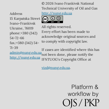
© 2026 Ivano Frankivsk National
Technical University of Oil and Gas
http://nung.edu.ua
Address
15 Karpatska Street
Ivano-Frankivsk
All rights reserved.
Ukraine, 76019
Every effort has been made to
phone:+380 (342)
acknowledge original sources and
54-72-66
to comply with copyright law.
fax.:+380 (342) 54-
71-39
If cases are identified where this has
admin@nung.edu.ua
not been done, please notify the
http://nung.edu.ua
IFNTUOG's Copyright Office at
vizd@nung.edu.ua
.