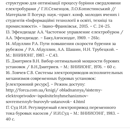
структурою для оптимізації процесу буріння свердловини
електробурами / Г.Н.Семенцов, Л.О.Копистинський //
Матеріали ІІ Всеукр. наук.-практ. конф. молодих вчених і
студентів «Інформаційні технології в освіті, техніці та
промисловості». – Івано-Франківськ, 2015. – С. 24-25.
13. Эфендизаде A.A. Частотное управление електробуром /
А.А. Эфендизаде. – Баку,Азгосиздат, 1969. – 261с.
14. Абдуллин Р.А. Пути повышения скорости бурения за
рубежом / Р.А. Абдуллин, А.А. Шашин, Н.Н. Трубецкой. –
М.: ВНИИОНГ, 1987. – С.43.
15. Дмитриев В.Н. Вибор оптимальной мощности бурових
установок / В.Н.Дмитриев. – М.: ВНИИОНГ, 1976. – 60 с.
16. Ловчев С.В. Системы электроприводов исполнительных
механизмов современных буровых установок:
[електронний ресурс]. – Режим доступу:
http://forca.com.ua/knigi/ obladnannya/sistemy-
elektroprivodov-ispolnitelnyhmehanizmov-
sovremennyh-burovyh-ustanovok- 4.html
17. Суд И.И. Регулируемый електропривод переменного
тока буровых насосов / И.И.Суд – М.: ВНИИОЭНГ, 1983. –
40 с.