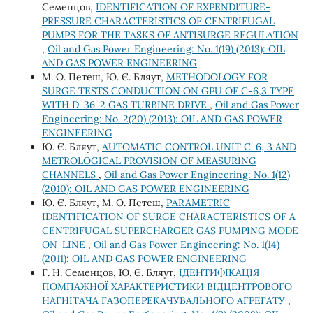
Семенцов,
IDENTIFICATION OF EXPENDITURE-
PRESSURE CHARACTERISTICS OF CENTRIFUGAL
PUMPS FOR THE TASKS OF ANTISURGE REGULATION
,
Oil and Gas Power Engineering: No. 1(19) (2013): OIL
AND GAS POWER ENGINEERING
М. О. Петеш, Ю. Є. Бляут,
METHODOLOGY FOR
SURGE TESTS CONDUCTION ON GPU OF C-6,3 TYPE
WITH D-36-2 GAS TURBINE DRIVE
,
Oil and Gas Power
Engineering: No. 2(20) (2013): OIL AND GAS POWER
ENGINEERING
Ю. Є. Бляут,
AUTOMATIC CONTROL UNIT C-6, 3 AND
METROLOGICAL PROVISION OF MEASURING
CHANNELS
,
Oil and Gas Power Engineering: No. 1(12)
(2010): OIL AND GAS POWER ENGINEERING
Ю. Є. Бляут, М. О. Петеш,
PARAMETRIC
IDENTIFICATION OF SURGE CHARACTERISTICS OF A
CENTRIFUGAL SUPERCHARGER GAS PUMPING MODE
ON-LINE
,
Oil and Gas Power Engineering: No. 1(14)
(2011): OIL AND GAS POWER ENGINEERING
Г. Н. Семенцов, Ю. Є. Бляут,
ІДЕНТИФІКАЦІЯ
ПОМПАЖНОЇ ХАРАКТЕРИСТИКИ ВІДЦЕНТРОВОГО
НАГНІТАЧА ГАЗОПЕРЕКАЧУВАЛЬНОГО АГРЕГАТУ
,