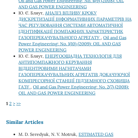
Oil and Gas Power Engineering: No. 4(9) (2008): OIL
AND GAS POWER ENGINEERING
Ю. Є. Бляут,
АНАЛІЗ ВПЛИВУ КРОКУ
ДИСКРЕТИЗАЦІЇ ІНФОРМАТИВНИХ ПАРАМЕТРІВ НА
ЧАС РЕГУЛЮВАННЯ СИСТЕМИ АВТОМАТИЧНОЇ
ІДЕНТИФІКАЦІЇ ПОМПАЖНИХ ХАРАКТЕРИСТИК
ГАЗОПЕРЕКАЧУВАЛЬНОГО АГРЕГАТУ
,
Oil and Gas
Power Engineering: No. 1(10) (2009): OIL AND GAS
POWER ENGINEERING
Ю. Є. Бляут,
ЕНЕРГООЩАДНА ТЕХНОЛОГІЯ ДЛЯ
АНТИПОМПАЖНОГО КЕРУВАННЯ
ВІДЦЕНТРОВИМИ НАГНІТАЧАМИ
ГАЗОПЕРЕКАЧУВАЛЬНИХ АГРЕГАТІВ ДОКАЧУЮЧОЇ
КОМПРЕСОРНОЇ СТАНЦІЇ ПІДЗЕМНОГО СХОВИЩА
ГАЗУ
,
Oil and Gas Power Engineering: No. 2(7) (2008):
OIL AND GAS POWER ENGINEERING
1
2
>
>>
Similar Articles
M. D. Seredyuk, N. V. Motruk,
ESTIMATED GAS