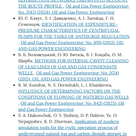
THE ROUTE PROFILE
,
Oil and Gas Power Engineering:
No. 2(42) (2024): Oil and Gas Power Engineering
Ю. Є. Бляут, Л. І. Давиденко, А. І. Лагойда, Г. Н.
Семенцов,
IDENTIFICATION OF EXPENDITURE-
PRESSURE CHARACTERISTICS OF CENTRIFUGAL
PUMPS FOR THE TASKS OF ANTISURGE REGULATION
,
Oil and Gas Power Engineering: No. 1(19) (2013): OIL
AND GAS POWER ENGINEERING
В. Б. Воловецький, О. Ю. Витязь, В. І. Коцаба, О. М.
Щирба,
METHODS FOR INTERNAL CAVITY CLEANING
OF LEAD LINES OF GAS AND GAS CONDENSATE
WELLS
,
Oil and Gas Power Engineering: No. 2(24)
(2015): OIL AND GAS POWER ENGINEERING
R. M. Kondrat, N. S. Dremliukh, L. I. Khaidarova,
INFLUENCE OF DETERMINING FACTORS ON THE
CONDITIONS OF FLOWING OF WATERED GAS WELLS
,
Oil and Gas Power Engineering: No. 1(43) (2025): Oil
and Gas Power Engineering
S. A. Diakonchuk, O. V. Stohniy, D. P. Dubrov, Ye. O.
Nepapyshev, B. D. Zhurman,
Application of modern
simulation tools for the cyclic operation process of
underground natural gas and carbon dioxide storage in