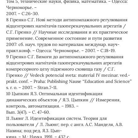
Том 5, технические науки, физика, математика. – Одесса:
Черноморье. –
2007. – С.26-30.
8 Гіренко С.Г. Нові методи антипомпажного регулювання
відцентрових нагнітачів газоперекачувальних агрегатів /
С.Г. Гіренко // Научные исследования и их практическое
применение. Современное состояние и пути развития
2007: сб. науч. трудов по материалам междунар. науч-
практ.конф. – Одесса: Черноморье. – 2007. – С.18-19.
9 Гіренко С.Г. Вимоги до антипомпажного регулювання
відцентрових нагнітачів газоперекачувальних агрегатів
компресорного цеху підземного сховища газу / С.Г.
Гіренко // Vedeck potencial sveta: material IV mezinar. ved.-
prakt. conf. – Praha: Publishing Nause “Education and Science”
s. r. o. – 2007. – Stran.7-11.
10 Цыпкин Я.З. Оптимальная идентификация
динамических объектов / Я.З. Цыпкин // Измерения,
контроль, автоматизация. – 1983. –
Вып. 3(47). – С. 47-60.
11 Льюнг Л. Идентификация систем. Теория для
пользователя / Л. Льюнг; пер. с англ. А.С. Манделя, А.В.
Назина; под ред. Я.3. Цып-
кина. – М.: Наука, 1991. – 432 с.