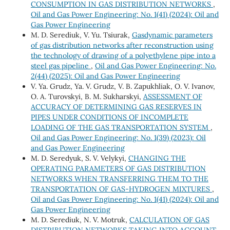
CONSUMPTION IN GAS DISTRIBUTION NETWORKS
,
Oil and Gas Power Engineering: No. 1(41) (2024): Oil and
Gas Power Engineering
M. D. Serediuk, V. Yu. Tsiurak,
Gasdynamic parameters
of gas distribution networks after reconstruction using
the technology of drawing of a polyethylene pipe into a
steel gas pipeline
,
Oil and Gas Power Engineering: No.
2(44) (2025): Oil and Gas Power Engineering
V. Ya. Grudz, Ya. V. Grudz, V. B. Zapukhliak, O. V. Ivanov,
O. A. Turovskyi, B. M. Sukharskyi,
ASSESSMENT OF
ACCURACY OF DETERMINING GAS RESERVES IN
PIPES UNDER CONDITIONS OF INCOMPLETE
LOADING OF THE GAS TRANSPORTATION SYSTEM
,
Oil and Gas Power Engineering: No. 1(39) (2023): Oil
and Gas Power Engineering
M. D. Seredyuk, S. V. Velykyi,
CHANGING THE
OPERATING PARAMETERS OF GAS DISTRIBUTION
NETWORKS WHEN TRANSFERRING THEM TO THE
TRANSPORTATION OF GAS-HYDROGEN MIXTURES
,
Oil and Gas Power Engineering: No. 1(41) (2024): Oil and
Gas Power Engineering
M. D. Serediuk, N. V. Motruk,
CALCULATION OF GAS
DISTRIBUTION NETWORKS TAKING INTO ACCOUNT