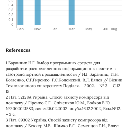
References
1 Баранник Н.Г. Выбор программных средств для
разработки распределенных информационных систем в
газотранспортной промышленности / Н.Г Баранник, И.Н.
Богаенко, С.Г.Гиренко, Г.С.Коденский, В.Л. Вялов // Вісник
Технологічного університету Поділля. – 2002. – № 3. – С.12-
15.
2 Пат. 52128А Україна. Спосіб захисту компресора від
помпажу / Гіренко С.Г., Спіченков Ю.М., Бобков В.Ю. –
№2002021583; заявл.26.02.2002; опубл.16.12.2002, Бюл.№12.
– 3 с.
3 Пат. 89302 Україна. Спосіб захисту компресора від
помпажу / Беккер М.В., Шимко Р.Я., Семенцов Г.Н., Бляут