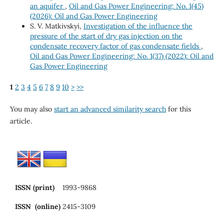
an aquifer
,
Oil and Gas Power Engineering: No. 1(45)
(2026): Oil and Gas Power Engineering
S. V. Matkivskyi,
Investigation of the influence the
pressure of the start of dry gas injection on the
condensate recovery factor of gas condensate fields
,
Oil and Gas Power Engineering: No. 1(37) (2022): Oil and
Gas Power Engineering
1
2
3
4
5
6
7
8
9
10
>
>>
You may also
start an advanced similarity search
for this
article.
ISSN (print)
1993-9868
ISSN (online)
2415-3109