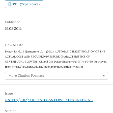
PDF (Українська)
Published
19.03.2012
How to Cite
Бляут, Ю. Є., & Давиденко, Л. І. (2012). AUTOMATIC IDENTIFICATION OF THE
ACTUAL COST AND REQUIRED-PRESSURE CHARACTERISTICS OF
CENTRIFUGAL BLOWERS.
Oil and Gas Power Engineering
, (1(17), 60–69. Retrieved
from https://nge.nung.edu.ua/index.php/nge/article/view/38
More Citation Formats
Issue
No. 1(17) (2012): OIL AND GAS POWER ENGINEERING
Section