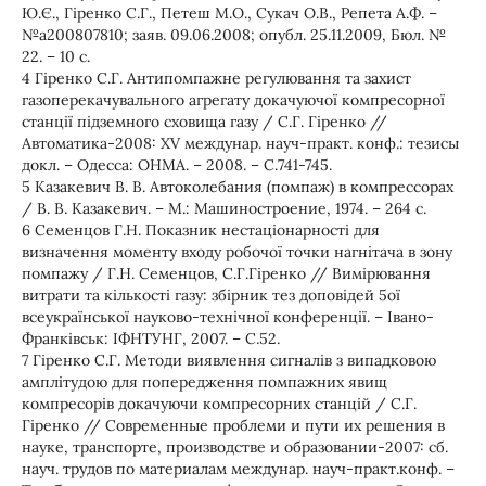
Ю.Є., Гіренко С.Г., Петеш М.О., Сукач О.В., Репета А.Ф. –
№а200807810; заяв. 09.06.2008; опубл. 25.11.2009, Бюл. №
22. – 10 с.
4 Гіренко С.Г. Антипомпажне регулювання та захист
газоперекачувального агрегату докачуючої компресорної
станції підземного сховища газу / С.Г. Гіренко //
Автоматика-2008: XV междунар. науч-практ. конф.: тезисы
докл. – Одесса: ОНМА. – 2008. – С.741-745.
5 Казакевич В. В. Автоколебания (помпаж) в компрессорах
/ В. В. Казакевич. – М.: Машиностроение, 1974. – 264 с.
6 Семенцов Г.Н. Показник нестаціонарності для
визначення моменту входу робочої точки нагнітача в зону
помпажу / Г.Н. Семенцов, С.Г.Гіренко // Вимірювання
витрати та кількості газу: збірник тез доповідей 5ої
всеукраїнської науково-технічної конференції. – Івано-
Франківськ: ІФНТУНГ, 2007. – С.52.
7 Гіренко С.Г. Методи виявлення сигналів з випадковою
амплітудою для попередження помпажних явищ
компресорів докачуючи компресорних станцій / С.Г.
Гіренко // Современные проблеми и пути их решения в
науке, транспорте, производстве и образовании-2007: сб.
науч. трудов по материалам междунар. науч-практ.конф. –