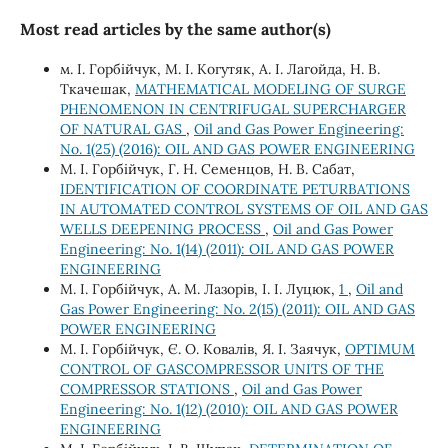
Most read articles by the same author(s)
м. І. Горбійчук, М. І. Когутяк, А. І. Лагойда, Н. В.
Ткачешак,
MATHEMATICAL MODELING OF SURGE
PHENOMENON IN CENTRIFUGAL SUPERCHARGER
OF NATURAL GAS
,
Oil and Gas Power Engineering:
No. 1(25) (2016): OIL AND GAS POWER ENGINEERING
М. І. Горбійчук, Г. Н. Семенцов, Н. В. Сабат,
IDENTIFICATION OF COORDINATE PETURBATIONS
IN AUTOMATED CONTROL SYSTEMS OF OIL AND GAS
WELLS DEEPENING PROCESS
,
Oil and Gas Power
Engineering: No. 1(14) (2011): OIL AND GAS POWER
ENGINEERING
М. І. Горбійчук, А. М. Лазорів, І. І. Луцюк,
1
,
Oil and
Gas Power Engineering: No. 2(15) (2011): OIL AND GAS
POWER ENGINEERING
М. І. Горбійчук, Є. О. Ковалів, Я. І. Заячук,
OPTIMUM
CONTROL OF GASCOMPRESSOR UNITS OF THE
COMPRESSOR STATIONS
,
Oil and Gas Power
Engineering: No. 1(12) (2010): OIL AND GAS POWER
ENGINEERING