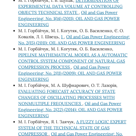
М. І. Горбійчук, І. В. Щупак,
DETERMINATION OF
EXPERIMENTAL DATA VOLUME AT CONTROLLING
OBJECTS TECHNICAL STATE
,
Oil and Gas Power
Engineering: No. 1(14) (2011): OIL AND GAS POWER
ENGINEERING
М. І. Горбійчук, М. І. Когутяк, О. Б. Василенко, Є. О.
Ковалів, Л. І. Швець,
1
,
Oil and Gas Power Engineering:
No. 2(15) (2011): OIL AND GAS POWER ENGINEERING
М. І. Горбійчук, М. І. Когутяк, О. Б. Василенко,
PIPELINE MATHEMATICAL MODEL AS A AUTOMATIC
CONTROL SYSTEM COMPONENT OF NATURAL GAS
COMPRESSION PROCESS
,
Oil and Gas Power
Engineering: No. 2(11) (2009): OIL AND GAS POWER
ENGINEERING
М. І. Горбійчук, М. А. Шуфнарович, О. Т. Лазорів,
EVALUATING FORECAST ACCURACY OF STATE
CHANGES OF OSCILLATING PROCESSES WITH
NONMULTIPLE FREQUENCIES
,
Oil and Gas Power
Engineering: No. 2(22) (2014): OIL AND GAS POWER
ENGINEERING
М. І. Горбійчук, Я. І. Заячук,
A FUZZY LOGIC EXPERT
SYSTEM OF THE TECHNICAL STATE OF GAS
COMPRESSOR
,
Oil and Gas Power Engineering: No.