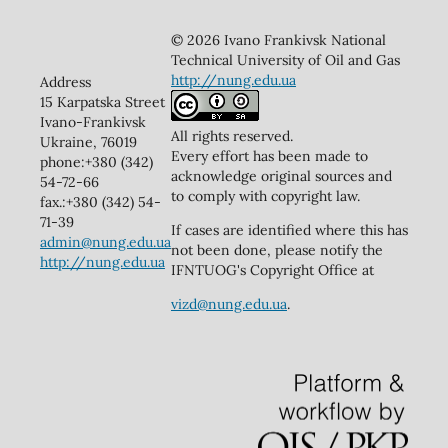
© 2026 Ivano Frankivsk National
Technical University of Oil and Gas
http://nung.edu.ua
Address
15 Karpatska Street
Ivano-Frankivsk
All rights reserved.
Ukraine, 76019
Every effort has been made to
phone:+380 (342)
acknowledge original sources and
54-72-66
to comply with copyright law.
fax.:+380 (342) 54-
71-39
If cases are identified where this has
admin@nung.edu.ua
not been done, please notify the
http://nung.edu.ua
IFNTUOG's Copyright Office at
vizd@nung.edu.ua
.