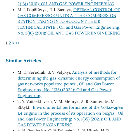
2(13) (2010): OIL AND GAS POWER ENGINEERING
М. І. Горбійчук, Я. І. Заячук,
OPTIMAL CONTROL OF
GAS COMPRESSOR UNITS AT THE COMPRESSION
STATION TAKING INTO ACCOUNT THEIR
TECHNICAL STATE
,
Oil and Gas Power Engineering:
No. 3(16) (2011): OIL AND GAS POWER ENGINEERING
1
2
>
>>
Similar Articles
M. D. Serediuk, S. V. Velykyi,
Analysis of methods for
determining the gas-dynamic energy consumption of
gas networks populated points
,
Oil and Gas Power
Engineering: No. 2(38) (2022): Oil and Gas Power
Engineering
Т. Y. Voitsekhivska, V. М. Melnyk, А. R. Sumer, М. М.
Shtykh,
Environmental performance of the Volkswagen
1,4 engine in the process of its operation on biogas
,
Oil
and Gas Power Engineering: No. 1(35) (2021): OIL AND
GAS POWER ENGINEERING
A. H. Popliuyko, О. V. Paliychuk, L. V. Uhrak, H. D.