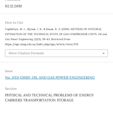
02.12.2010
How to Cite
Горбійчук, М. І., Щупак, І. В., & Кімак, В. Л. (2010). METHOD OF INTEGRAL
ESTIMATION OF THE TECHNICAL STATE OF GAS COMPRESSOR UNITS.
Oil and
Gas Power Engineering
, (2(13), 38–43. Retrieved from
https://nge.nung.edu.ua/index.php/nge/article/view/259
More Citation Formats
Issue
No. 2(13) (2010): OIL AND GAS POWER ENGINEERING
Section
PHYSICAL AND TECHNICAL PROBLEMS OF ENERGY
CARRIERS TRANSPORTATION STORAGE