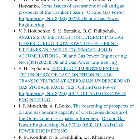
Horvanko,
Some issues of assessment of oil and gas
prospects of the Tashkent basin
,
Oil and Gas Power
Engineering: No. 2(38) (2022): Oil and Gas Power
Engineering
V. P. Holubenko, S. M. Stetsiuk, О. О. Philipchuk,
ANALYSIS OF METHODS FOR DETERMINING GAS
LOSSES DURING BLOWDOWN OF GATHERING
PIPELINES AND WELLS TO REMOVE LIQUID
ACCUMULATIONS
,
Oil and Gas Power Engineering:
No. 1(39) (2023): Oil and Gas Power Engineering
А. Н. Гурбанов,
EFFICIENCY IMPROVEMENT OF
TECHNOLOGY OF GAS CONDITIONING FOR
TRANSPORTATION AT AZERBAIJAN UNDERGROUND
GAS STORAGE FACILITIES
,
Oil and Gas Power
Engineering: No. 2(22) (2014): OIL AND GAS POWER
ENGINEERING
І. Р. Михайлів, A. P. Boiko,
The reasoning of prospects of
oil and gas bearing capacity of Cretaceous deposits of
the Outer zone of Carpathian foredeep
,
Oil and Gas
Power Engineering: No. 2(32) (2019): OIL AND GAS
POWER ENGINEERING
R. M. Kondrat, N. S. Dremliukh, L. I. Khaidarova,