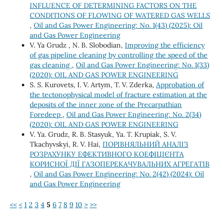
INFLUENCE OF DETERMINING FACTORS ON THE
CONDITIONS OF FLOWING OF WATERED GAS WELLS
,
Oil and Gas Power Engineering: No. 1(43) (2025): Oil
and Gas Power Engineering
V. Ya Grudz , N. B. Slobodian,
Improving the efficiency
of gas pipeline cleaning by controlling the speed of the
gas cleaning
,
Oil and Gas Power Engineering: No. 1(33)
(2020): OIL AND GAS POWER ENGINEERING
S. S. Kurovets, І. V. Artym, Т. V. Zderka,
Approbation of
the tectonophysical model of fracture estimation at the
deposits of the inner zone of the Precarpathian
Foredeep
,
Oil and Gas Power Engineering: No. 2(34)
(2020): OIL AND GAS POWER ENGINEERING
V. Ya. Grudz, R. B. Stasyuk, Ya. T. Krupiak, S. V.
Tkachyvskyi, R. V. Hai,
ПОРІВНЯЛЬНИЙ АНАЛІЗ
РОЗРАХУНКУ ЕФЕКТИВНОГО КОЕФІЦІЄНТА
КОРИСНОЇ ДІЇ ГАЗОПЕРЕКАЧУВАЛЬНИХ АГРЕГАТІВ
,
Oil and Gas Power Engineering: No. 2(42) (2024): Oil
and Gas Power Engineering
<<
<
1
2
3
4
5
6
7
8
9
10
>
>>