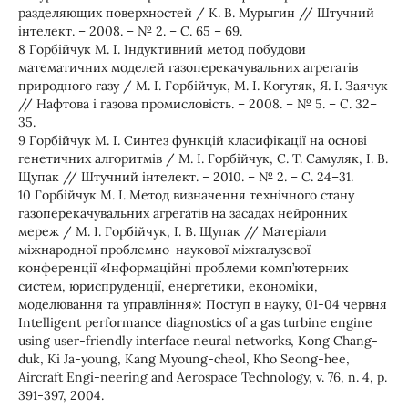
разделяющих поверхностей / К. В. Мурыгин // Штучний
інтелект. – 2008. – № 2. – С. 65 – 69.
8 Горбійчук М. І. Індуктивний метод побудови
математичних моделей газоперекачувальних агрегатів
природного газу / М. І. Горбійчук, М. І. Когутяк, Я. І. Заячук
// Нафтова і газова промисловість. – 2008. – № 5. – С. 32–
35.
9 Горбійчук М. І. Синтез функцій класифікації на основі
генетичних алгоритмів / М. І. Горбійчук, С. Т. Самуляк, І. В.
Щупак // Штучний інтелект. – 2010. – № 2. – С. 24–31.
10 Горбійчук М. І. Метод визначення технічного стану
газоперекачувальних агрегатів на засадах нейронних
мереж / М. І. Горбійчук, І. В. Щупак // Матеріали
міжнародної проблемно-наукової міжгалузевої
конференції «Інформаційні проблеми комп’ютерних
систем, юриспруденції, енергетики, економіки,
моделювання та управління»: Поступ в науку, 01-04 червня
Intelligent performance diagnostics of a gas turbine engine
using user-friendly interface neural networks, Kong Chang-
duk, Ki Ja-young, Kang Myoung-cheol, Kho Seong-hee,
Aircraft Engi-neering and Aerospace Technology, v. 76, n. 4, p.
391-397, 2004.