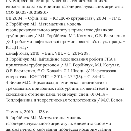
1 Компресорні станції. Контроль теплотехнічних та
екологічних характеристик газоперекачувальних агрегатів:
СОУ 60.03-30019801-
011:2004. – Офіц. вид. – К.: ДК «Укртрансгаз», 2004. – 117 с.
2 Горбійчук М.І. Математична модель
газоперекачувального агрегату з прилеглою ділянкою
трубопроводу / М.І. Горбійчук, М.І. Когутяк, О.Б. Василенко
// Проблеми нафтогазової промисловості: зб. наук. праць. –
К.: ДП Нау-
канафтогаз, 2010. – Вип. VIII. – С. 201–208.
3 Горбійчук М.І. Імітаційне моделювання роботи ГПА з
прилеглим трубопроводом / М.І. Горбійчук, М.І. Когутяк,
О.Б Василенко, Є.О. Ковалів, Л.І. Швець // Нафтогазова
енергетика ІФНТУНГ. – 2011. – № 2(15). – С. 34-42.
4 Белов М.С. Термогазодинамическая диагностика
трехвальных приводных газотурбинных двигателей : дис.на
соискание степени канд. техн.наук; спец. 01.04.14 -
Теплофизика и теоретическая теплотехника / М.С. Белов.
–
Тюмень, 2010. – 128 с.
5 Горбійчук М.І. Математична модель
газоперекачувального агрегату як елемента системи
автоматичного керування процесом компримування