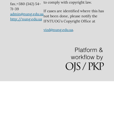
to comply with copyright law.
fax.:+380 (342) 54-
71-39
If cases are identified where this has
admin@nung.edu.ua
not been done, please notify the
http://nung.edu.ua
IFNTUOG's Copyright Office at
vizd@nung.edu.ua
.