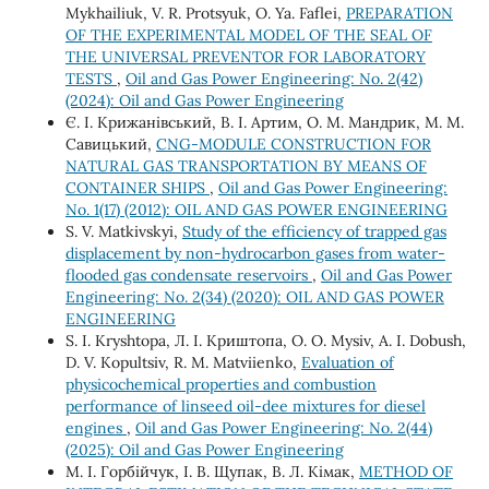
Mykhailiuk, V. R. Protsyuk, O. Ya. Faflei,
PREPARATION
OF THE EXPERIMENTAL MODEL OF THE SEAL OF
THE UNIVERSAL PREVENTOR FOR LABORATORY
TESTS
,
Oil and Gas Power Engineering: No. 2(42)
(2024): Oil and Gas Power Engineering
Є. І. Крижанівський, В. І. Артим, О. М. Мандрик, М. М.
Савицький,
CNG-MODULE CONSTRUCTION FOR
NATURAL GAS TRANSPORTATION BY MEANS OF
CONTAINER SHIPS
,
Oil and Gas Power Engineering:
No. 1(17) (2012): OIL AND GAS POWER ENGINEERING
S. V. Matkivskyi,
Study of the efficiency of trapped gas
displacement by non-hydrocarbon gases from water-
flooded gas condensate reservoirs
,
Oil and Gas Power
Engineering: No. 2(34) (2020): OIL AND GAS POWER
ENGINEERING
S. I. Kryshtopa, Л. І. Криштопа, O. О. Mysiv, A. І. Dobush,
D. V. Kopultsiv, R. M. Matviienko,
Evaluation of
physicochemical properties and combustion
performance of linseed oil-dee mixtures for diesel
engines
,
Oil and Gas Power Engineering: No. 2(44)
(2025): Oil and Gas Power Engineering
М. І. Горбійчук, І. В. Щупак, В. Л. Кімак,
METHOD OF