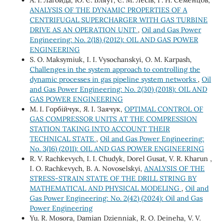
ANALYSIS OF THE DYNAMIC PROPERTIES OF A
CENTRIFUGAL SUPERCHARGER WITH GAS TURBINE
DRIVE AS AN OPERATION UNIT
,
Oil and Gas Power
Engineering: No. 2(18) (2012): OIL AND GAS POWER
ENGINEERING
S. O. Maksymiuk, I. I. Vysochanskyi, O. M. Karpash,
Challenges in the system approach to controlling the
dynamic processes in gas pipeline system networks
,
Oil
and Gas Power Engineering: No. 2(30) (2018): OIL AND
GAS POWER ENGINEERING
М. І. Горбійчук, Я. І. Заячук,
OPTIMAL CONTROL OF
GAS COMPRESSOR UNITS AT THE COMPRESSION
STATION TAKING INTO ACCOUNT THEIR
TECHNICAL STATE
,
Oil and Gas Power Engineering:
No. 3(16) (2011): OIL AND GAS POWER ENGINEERING
R. V. Rachkevych, I. I. Chudyk, Dorel Gusat, V. R. Kharun ,
I. O. Rachkevych, B. A. Novoselskyi,
ANALYSIS OF THE
STRESS-STRAIN STATE OF THE DRILL STRING BY
MATHEMATICAL AND PHYSICAL MODELING
,
Oil and
Gas Power Engineering: No. 2(42) (2024): Oil and Gas
Power Engineering
Yu. R. Mosora, Damian Dzienniak, R. O. Deineha, V. V.