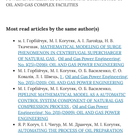
OIL AND GAS COMPLEX FACILITIES
Most read articles by the same author(s)
м. І. Горбійчук, М. І. Когутяк, А. І. Лагойда, Н. В.
Ткачешак,
MATHEMATICAL MODELING OF SURGE
PHENOMENON IN CENTRIFUGAL SUPERCHARGER
OF NATURAL GAS
,
Oil and Gas Power Engineering:
No. 1(25) (2016): OIL AND GAS POWER ENGINEERING
М. І. Горбійчук, М. І. Когутяк, О. Б. Василенко, Є. О.
Ковалів, Л. І. Швець,
1
,
Oil and Gas Power Engineering:
No. 2(15) (2011): OIL AND GAS POWER ENGINEERING
М. І. Горбійчук, М. І. Когутяк, О. Б. Василенко,
PIPELINE MATHEMATICAL MODEL AS A AUTOMATIC
CONTROL SYSTEM COMPONENT OF NATURAL GAS
COMPRESSION PROCESS
,
Oil and Gas Power
Engineering: No. 2(11) (2009): OIL AND GAS POWER
ENGINEERING
Я. Р. Когуч, І. І. Чигур, М. М. Дранчук, М. І. Когутяк,
AUTOMATING THE PROCESS OF OIL PREPARATION