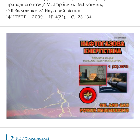
природного газу / М.І.Горбійчук, М.І.Когутяк,
О.Б.Василенко // Науковий вісник
ІФНТУНГ. – 2009. – № 4(22). – С. 128-134.
PDF (Українська)