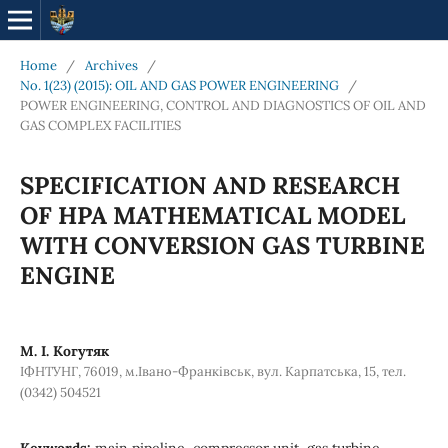
Home
/
Archives
/
No. 1(23) (2015): OIL AND GAS POWER ENGINEERING
/
POWER ENGINEERING, CONTROL AND DIAGNOSTICS OF OIL AND
GAS COMPLEX FACILITIES
SPECIFICATION AND RESEARCH
OF HPA MATHEMATICAL MODEL
WITH CONVERSION GAS TURBINE
ENGINE
М. І. Когутяк
ІФНТУНГ, 76019, м.Івано-Франківськ, вул. Карпатська, 15, тел.
(0342) 504521
Keywords:
main pipeline, compressor unit, gas turbine