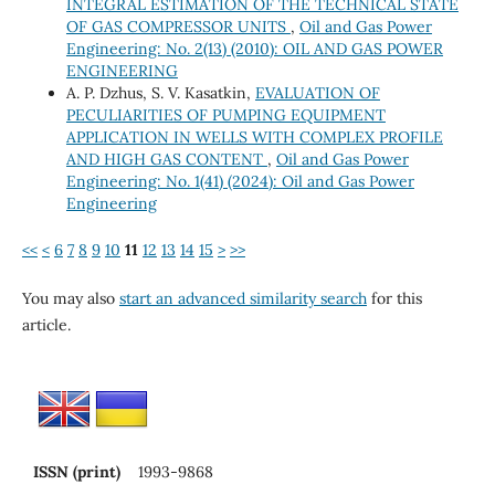
INTEGRAL ESTIMATION OF THE TECHNICAL STATE
OF GAS COMPRESSOR UNITS
,
Oil and Gas Power
Engineering: No. 2(13) (2010): OIL AND GAS POWER
ENGINEERING
A. P. Dzhus, S. V. Kasatkin,
EVALUATION OF
PECULIARITIES OF PUMPING EQUIPMENT
APPLICATION IN WELLS WITH COMPLEX PROFILE
AND HIGH GAS CONTENT
,
Oil and Gas Power
Engineering: No. 1(41) (2024): Oil and Gas Power
Engineering
<<
<
6
7
8
9
10
11
12
13
14
15
>
>>
You may also
start an advanced similarity search
for this
article.
ISSN (print)
1993-9868