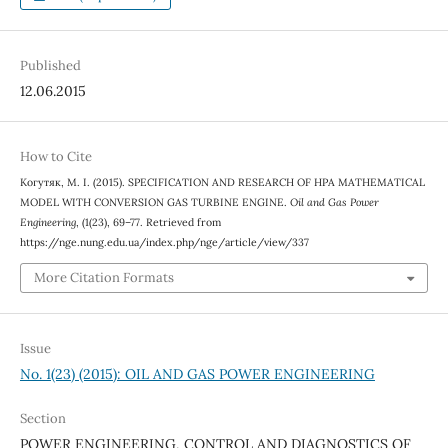
Published
12.06.2015
How to Cite
Когутяк, М. І. (2015). SPECIFICATION AND RESEARCH OF HPA MATHEMATICAL
MODEL WITH CONVERSION GAS TURBINE ENGINE.
Oil and Gas Power
Engineering
, (1(23), 69–77. Retrieved from
https://nge.nung.edu.ua/index.php/nge/article/view/337
More Citation Formats
Issue
No. 1(23) (2015): OIL AND GAS POWER ENGINEERING
Section
POWER ENGINEERING, CONTROL AND DIAGNOSTICS OF