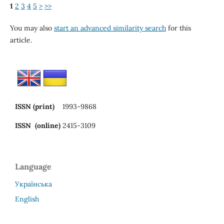
1
2
3
4
5
>
>>
You may also
start an advanced similarity search
for this
article.
ISSN (print)
1993-9868
ISSN (online)
2415-3109
Language
Українська
English