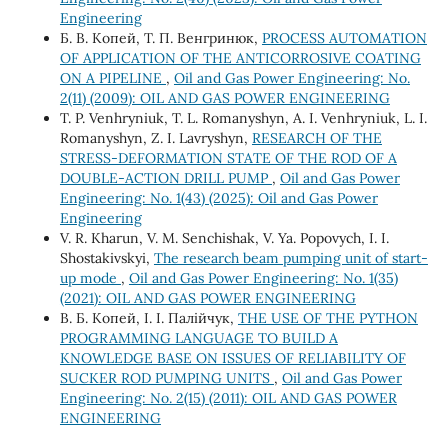
Engineering
Б. В. Копей, Т. П. Венгринюк,
PROCESS AUTOMATION
OF APPLICATION OF THE ANTICORROSIVE COATING
ON A PIPELINE
,
Oil and Gas Power Engineering: No.
2(11) (2009): OIL AND GAS POWER ENGINEERING
T. P. Venhryniuk, T. L. Romanyshyn, A. I. Venhryniuk, L. I.
Romanyshyn, Z. I. Lavryshyn,
RESEARCH OF THE
STRESS-DEFORMATION STATE OF THE ROD OF A
DOUBLE-ACTION DRILL PUMP
,
Oil and Gas Power
Engineering: No. 1(43) (2025): Oil and Gas Power
Engineering
V. R. Kharun, V. М. Senchishak, V. Ya. Popovych, І. І.
Shostakivskyi,
The research beam pumping unit of start-
up mode
,
Oil and Gas Power Engineering: No. 1(35)
(2021): OIL AND GAS POWER ENGINEERING
В. Б. Копей, І. І. Палійчук,
THE USE OF THE PYTHON
PROGRAMMING LANGUAGE TO BUILD A
KNOWLEDGE BASE ON ISSUES OF RELIABILITY OF
SUCKER ROD PUMPING UNITS
,
Oil and Gas Power
Engineering: No. 2(15) (2011): OIL AND GAS POWER
ENGINEERING