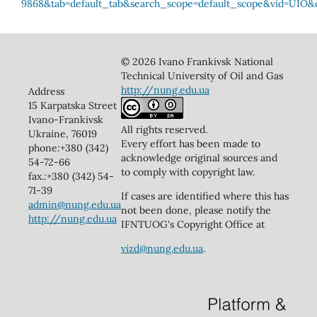
© 2026 Ivano Frankivsk National
Technical University of Oil and Gas
http://nung.edu.ua
Address
15 Karpatska Street
Ivano-Frankivsk
All rights reserved.
Ukraine, 76019
Every effort has been made to
phone:+380 (342)
acknowledge original sources and
54-72-66
to comply with copyright law.
fax.:+380 (342) 54-
71-39
If cases are identified where this has
admin@nung.edu.ua
not been done, please notify the
http://nung.edu.ua
IFNTUOG's Copyright Office at
vizd@nung.edu.ua
.