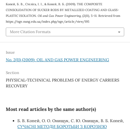
Копей, Б. В., Стеліга, І. І., & Копей, В. Б. (2009). THE COMPOSITE
CONSOLIDATION OF SUCKER RODS BY METALLIZED COATING AND GLASS-
PLASTIC ISOLATION.
Oil and Gas Power Engineering
, (2(11), 5–11. Retrieved from
https://nge.nung.edu.ua/index.php/nge/article/view/195
More Citation Formats
Issue
No. 2(11) (2009): OIL AND GAS POWER ENGINEERING
Section
PHYSICAL-TECHNICAL PROBLEMS OF ENERGY CARRIERS
RECOVERY
Most read articles by the same author(s)
Б. В. Копей, О. О. Онищук, С. Ю. Онищук, В. Б. Копей,
СУЧАСНІ МЕТОДИ БОРОТЬБИ З КОРОЗІЄЮ