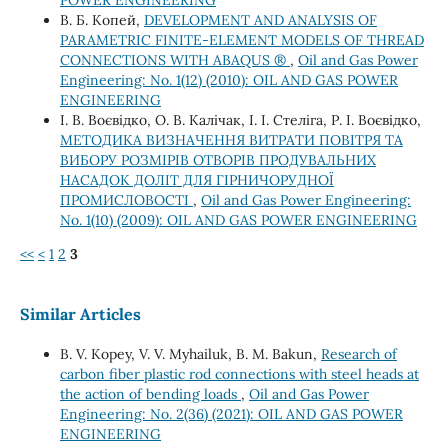
В. Б. Копей,
DEVELOPMENT AND ANALYSIS OF
PARAMETRIC FINITE-ELEMENT MODELS OF THREAD
CONNECTIONS WITH ABAQUS ®
,
Oil and Gas Power
Engineering: No. 1(12) (2010): OIL AND GAS POWER
ENGINEERING
І. В. Воєвідко, О. В. Калічак, І. І. Стеліга, Р. І. Воєвідко,
МЕТОДИКА ВИЗНАЧЕННЯ ВИТРАТИ ПОВІТРЯ ТА
ВИБОРУ РОЗМІРІВ ОТВОРІВ ПРОДУВАЛЬНИХ
НАСАДОК ДОЛІТ ДЛЯ ГІРНИЧОРУДНОЇ
ПРОМИСЛОВОСТІ
,
Oil and Gas Power Engineering:
No. 1(10) (2009): OIL AND GAS POWER ENGINEERING
<<
<
1
2
3
Similar Articles
B. V. Kopeу, V. V. Myhailuk, B. M. Bakun,
Research of
carbon fiber plastic rod connections with steel heads at
the action of bending loads
,
Oil and Gas Power
Engineering: No. 2(36) (2021): OIL AND GAS POWER
ENGINEERING