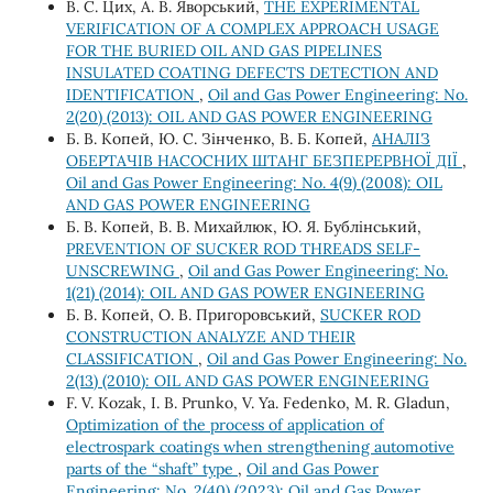
В. С. Цих, А. В. Яворський,
THE EXPERIMENTAL
VERIFICATION OF A COMPLEX APPROACH USAGE
FOR THE BURIED OIL AND GAS PIPELINES
INSULATED COATING DEFECTS DETECTION AND
IDENTIFICATION
,
Oil and Gas Power Engineering: No.
2(20) (2013): OIL AND GAS POWER ENGINEERING
Б. В. Копей, Ю. С. Зінченко, В. Б. Копей,
АНАЛІЗ
ОБЕРТАЧІВ НАСОСНИХ ШТАНГ БЕЗПЕРЕРВНОЇ ДІЇ
,
Oil and Gas Power Engineering: No. 4(9) (2008): OIL
AND GAS POWER ENGINEERING
Б. В. Копей, В. В. Михайлюк, Ю. Я. Бублінський,
PREVENTION OF SUCKER ROD THREADS SELF-
UNSCREWING
,
Oil and Gas Power Engineering: No.
1(21) (2014): OIL AND GAS POWER ENGINEERING
Б. В. Копей, О. В. Пригоровський,
SUCKER ROD
CONSTRUCTION ANALYZE AND THEIR
CLASSIFICATION
,
Oil and Gas Power Engineering: No.
2(13) (2010): OIL AND GAS POWER ENGINEERING
F. V. Kozak, I. B. Prunko, V. Ya. Fedenko, M. R. Gladun,
Optimization of the process of application of
electrospark coatings when strengthening automotive
parts of the “shaft” type
,
Oil and Gas Power
Engineering: No. 2(40) (2023): Oil and Gas Power