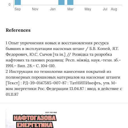
References
1 Опыт упрочнения новых и восстановления ресурса
бывших в эксплуатации насосных штанг / Б.В. Копей, Я.Т.
Федорович, Ю.С. Сычов [та ін.] // Розвідка та розробка
нафтових та газових родовищ: Респ. міжвід. наук.-техн. зб.–
1991.– Вип. 28.– С. 104-110.
2 Инструкция по технологии нанесения покрытий из
полимерных порошковых материалов на насосные штанги
[Текст] : РД-39-0147585-007-87 : ТатНИПИнефть, утв. М-
вом энергетики Рос. Федерации 13.04.87 : ввод. в действие с
01.11.87