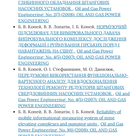
ГЛИБИННОГО ОБЛАДНАННЯ ШТАНГОВИХ
НАСОСНИХ УСТАНОВОК
,
Oil and Gas Power
Engineering: No. 2(7) (2008): OIL AND GAS POWER
ENGINEERING
Б. В. Копей, В. В. Лопатін, І. Б. Копей,
НОРМУЮЧИЙ
ПІДСИЛЮВАЧ ДЛЯ ВИМІРЮВАЛЬНОГО ДАВАЧА
ВИПРОБУВАЛЬНОГО КОМПЛЕКСУ ДОСЛІДЖЕННЯ
ДЕФОРМАЦІЇ І РУЙНУВАННЯ ГІРСЬКИХ ПОРІД І
НАВАНТАЖЕНЬ НА СШНУ
,
Oil and Gas Power
Engineering: No. 4(5) (2007): OIL AND GAS POWER
ENGINEERING
Б. В. Копей, О. І. Стефанишин, М. О. Данилюк,
ПЕРЕДУМОВИ ВИКОРИСТАННЯ ФУНКЦІОНАЛЬНО-
ВАРТІСНОГО АНАЛІЗУ ДЛЯ ВДОСКОНАЛЕННЯ
ТЕХНОЛОГІЇ РЕМОНТУ РЕДУКТОРІВ ШТАНГОВИХ
СВЕРДЛОВИННИХ НАСОСНИХ УСТАНОВОК
,
Oil and
Gas Power Engineering: No. 4(5) (2007): OIL AND GAS
POWER ENGINEERING
Б. В. Копей, В. В. Лопатін, І. Б. Копей,
Reliability of
mobile informational-measuring system of mine
elevating complexes and pumping units
,
Oil and Gas
Power Engineering: No. 1(6) (2008): OIL AND GAS
POWER ENGINEERING