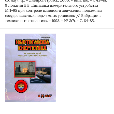
сб. науч. тр. – Днепропетровск, 2000. – Вып. 1(9). – С.43-48.
9 Лопатин В.В. Динамика измерительного устройства
МП-95 при контроле плавности дви-жения подъемных
сосудов шахтных подъ-емных установок // Вибрации в
технике и тех-нологиях. – 1998. – № 3(7). – С. 84-85.