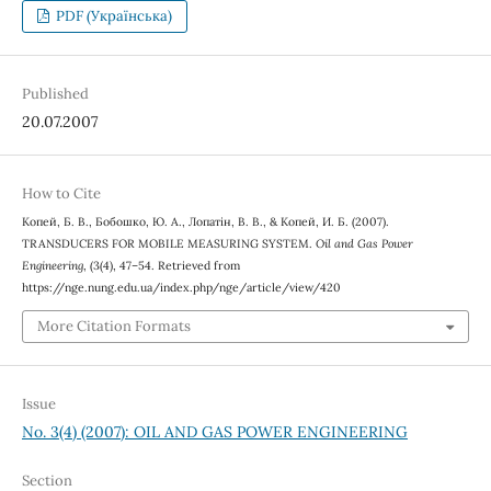
PDF (Українська)
Published
20.07.2007
How to Cite
Копей, Б. В., Бобошко, Ю. А., Лопатін, В. В., & Копей, И. Б. (2007).
TRANSDUCERS FOR MOBILE MEASURING SYSTEM.
Oil and Gas Power
Engineering
, (3(4), 47–54. Retrieved from
https://nge.nung.edu.ua/index.php/nge/article/view/420
More Citation Formats
Issue
No. 3(4) (2007): OIL AND GAS POWER ENGINEERING
Section