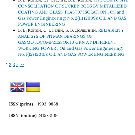
CONSOLIDATION OF SUCKER RODS BY METALLIZED
COATING AND GLASS-PLASTIC ISOLATION
,
Oil and
Gas Power Engineering: No. 2(11) (2009): OIL AND GAS
POWER ENGINEERING
Б. В. Копей, С. І. Галій, Б. В. Долішний,
RELIABILITY
ANALISYS OF PITMAN BEARINGS OF
GASMOTOCOMPRESSOR 10 GKN AT DIFFERENT
WORKING POWER
,
Oil and Gas Power Engineering:
No. 1(12) (2010): OIL AND GAS POWER ENGINEERING
1
2
3
>
>>
ISSN (print)
1993-9868
ISSN (online)
2415-3109