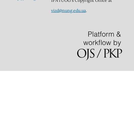
IFNTUOG's Copyright Office at
vizd@nung.edu.ua
.