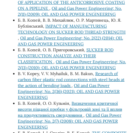
OF APPLICATION OF THE ANTICORROSIVE COATING
ON A PIPELINE
,
Oil and Gas Power Engineering: No.
2(11) (2009): OIL AND GAS POWER ENGINEERING
Б. В. Копей, В. В. Михайлюк, О. Р. Мартинець, Ю. Я.
Бублінський,
IMPACT OF MANUFACTURING
TECHNOLOGY ON SUCKER ROD THREAD STRENGTH
,
Oil and Gas Power Engineering: No. 2(22) (2014): OIL
AND GAS POWER ENGINEERING
Б. В. Копей, О. В. Пригоровський,
SUCKER ROD
CONSTRUCTION ANALYZE AND THEIR
CLASSIFICATION
,
Oil and Gas Power Engineering: No.
2(13) (2010): OIL AND GAS POWER ENGINEERING
B. V. Kopeу, V. V. Myhailuk, B. M. Bakun,
Research of
carbon fiber plastic rod connections with steel heads at
the action of bending loads
,
Oil and Gas Power
Engineering: No. 2(36) (2021): OIL AND GAS POWER
ENGINEERING
Б. В. Копей, О. О. Кузьмін,
Визначення критичної
висоти піщаної пробки у фільтровій зоні та її вплив
на продуктивність свердловини
,
Oil and Gas Power
Engineering: No. 2(7) (2008): OIL AND GAS POWER
ENGINEERING
Б. В. Копей, І. І. Стеліга, В. Б. Копей,
THE COMPOSITE