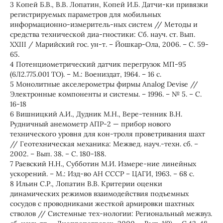
3 Копей Б.В., В.В. Лопатин, Копей И.Б. Датчи-ки привязки
регистрируемых параметров для мобильных
информационно-измеритель-ных систем // Методы и
средства технической диа-гностики: Сб. науч. ст. Вып.
ХХІІІ / Марийский гос. ун-т. – Йошкар-Ола, 2006. – С. 59-
65.
4 Потенциометрический датчик перегрузок МП-95
(6Л2.775.001 ТО). – М.: Воениздат, 1964. – 16 с.
5 Монолитные акселерометры фирмы Analog Devise //
Электронные компоненты и системы. – 1996. – № 5. – С.
16-18
6 Вишницкий А.И., Дудник М.Н., Вере-тенник В.Н.
Рудничный анемометр АПР-2 — прибор нового
технического уровня для кон-троля проветривания шахт
// Геотехническая механика: Межвед. науч.-техн. сб. –
2002. – Вып. 38. – С. 180-188.
7 Раевский Н.Н., Субботин М.И. Измере-ние линейных
ускорений. – М.: Изд-во АН СССР – ЦАГИ, 1963. – 68 с.
8 Ильин С.Р., Лопатин В.В. Критерии оценки
динамических режимов взаимодействия подъемных
сосудов с проводниками жесткой армировки шахтных
стволов // Системные тех-нологии: Региональный межвуз.