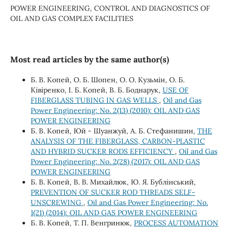
POWER ENGINEERING, CONTROL AND DIAGNOSTICS OF
OIL AND GAS COMPLEX FACILITIES
Most read articles by the same author(s)
Б. В. Копей, О. Б. Шопен, О. О. Кузьмін, О. Б.
Ківіренко, І. Б. Копей, В. Б. Боднарук,
USE OF
FIBERGLASS TUBING IN GAS WELLS
,
Oil and Gas
Power Engineering: No. 2(13) (2010): OIL AND GAS
POWER ENGINEERING
Б. В. Копей, Юй - Шуанжуй, А. Б. Стефанишин,
THE
ANALYSIS OF THE FIBERGLASS, CARBON-PLASTIC
AND HYBRID SUCKER RODS EFFICIENCY
,
Oil and Gas
Power Engineering: No. 2(28) (2017): OIL AND GAS
POWER ENGINEERING
Б. В. Копей, В. В. Михайлюк, Ю. Я. Бублінський,
PREVENTION OF SUCKER ROD THREADS SELF-
UNSCREWING
,
Oil and Gas Power Engineering: No.
1(21) (2014): OIL AND GAS POWER ENGINEERING
Б. В. Копей, Т. П. Венгринюк,
PROCESS AUTOMATION