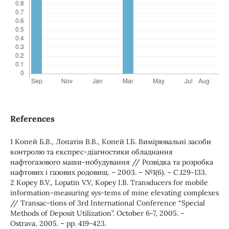
References
1 Копей Б.В., Лопатін В.В., Копей І.Б. Вимірювальні засоби
контролю та експрес-діагностики обладнання
нафтогазового маши-нобудування // Розвідка та розробка
нафтових і газових родовищ. – 2003. – №1(6). – C.129-133.
2 Kopey B.V., Lopatin V.V, Kopey I.B. Transducers for mobile
information-measuring sys-tems of mine elevating complexes
// Тransac-tions of 3rd International Conference “Special
Methods of Deposit Utilization”. October 6-7, 2005. –
Ostrava, 2005. – pp. 419-423.