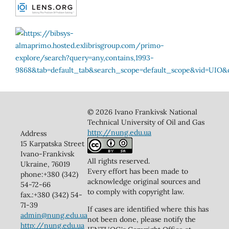
© 2026 Ivano Frankivsk National
Technical University of Oil and Gas
http://nung.edu.ua
Address
15 Karpatska Street
Ivano-Frankivsk
All rights reserved.
Ukraine, 76019
Every effort has been made to
phone:+380 (342)
acknowledge original sources and
54-72-66
to comply with copyright law.
fax.:+380 (342) 54-
71-39
If cases are identified where this has
admin@nung.edu.ua
not been done, please notify the
http://nung.edu.ua