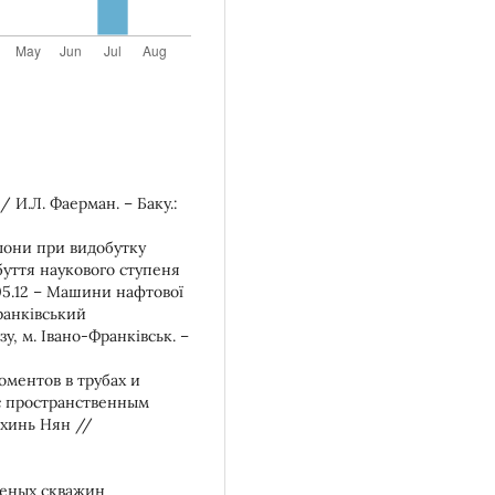
 И.Л. Фаерман. – Баку.:
лони при видобутку
буття наукового ступеня
05.12 – Машини нафтової
Франківський
у, м. Івано-Франківськ. –
оментов в трубах и
с пространственным
Тхинь Нян //
леных скважин