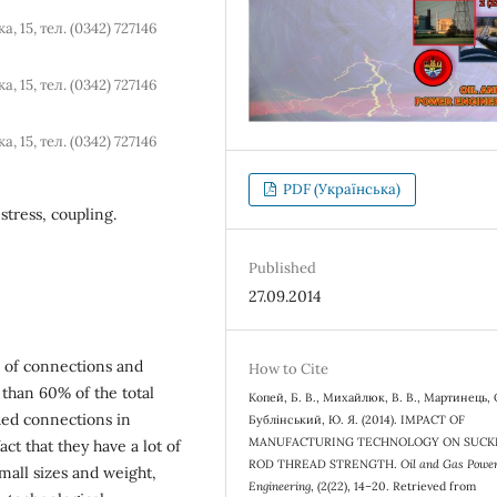
 15, тел. (0342) 727146
 15, тел. (0342) 727146
 15, тел. (0342) 727146
PDF (Українська)
tress, coupling.
Published
27.09.2014
 of connections and
How to Cite
han 60% of the total
Копей, Б. В., Михайлюк, В. В., Мартинець, О
ded connections in
Бублінський, Ю. Я. (2014). IMPACT OF
MANUFACTURING TECHNOLOGY ON SUCK
t that they have a lot of
ROD THREAD STRENGTH.
Oil and Gas Powe
small sizes and weight,
Engineering
, (2(22), 14–20. Retrieved from