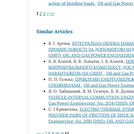
action of bending loads
,
Oil and Gas Powe
1
2
3
>
>>
Similar Articles
В. І. Артим,
ІНТЕГРАЛЬНА ОЦІНКА НАВА
ПРОМИСЛОВОСТІ ЗА ДОПОМОГОЮ ІНД
(2007): OIL AND GAS POWER ENGINEERI
Б. В. Копей, В. В. Лопатін, І. Б. Копей,
НО
ВИПРОБУВАЛЬНОГО КОМПЛЕКСУ ДОСЛІД
НАВАНТАЖЕНЬ НА СШНУ
,
Oil and Gas 
П. П. Гулька,
ПРОБЛЕМИ ЕНЕРГОЗБЕРЕЖЕ
СПОЖИВАЧАМ
,
Oil and Gas Power Engi
Я. О. Забишний, Я. М. Семчук, Б. В. Долі
VEHICLE INTERNAL COMBUSTION ENGIN
Gas Power Engineering: No. 2(24) (2015
С. І Криштопа,
ELECTRO-THERMAL STIMU
POLYMER PAIRS OF FRICTION OF SHOE
Engineering: No. 2(18) (2012): OIL AND
<<
<
7
8
9
10
11
12