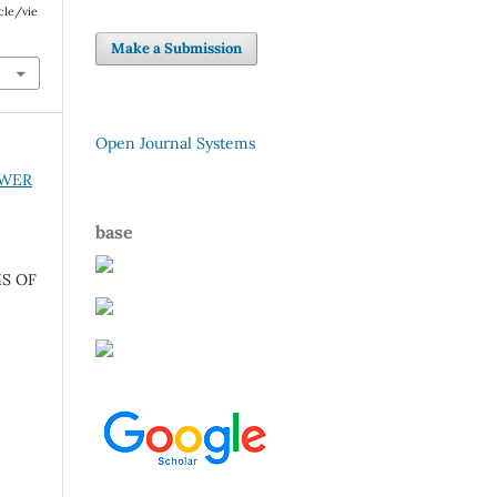
cle/vie
Make a Submission
Open Journal Systems
POWER
base
S OF