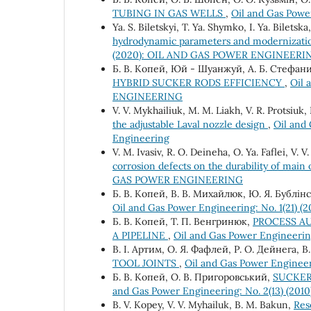
TUBING IN GAS WELLS
,
Oil and Gas Pow
Ya. S. Biletskyi, Т. Ya. Shymko, І. Ya. Bilets
hydrodynamic parameters and modernization
(2020): OIL AND GAS POWER ENGINEERI
Б. В. Копей, Юй - Шуанжуй, А. Б. Стефа
HYBRID SUCKER RODS EFFICIENCY
,
Oil 
ENGINEERING
V. V. Mykhailiuk, M. M. Liakh, V. R. Protsiuk,
the adjustable Laval nozzle design
,
Oil and 
Engineering
V. М. Ivasiv, R. О. Deineha, О. Ya. Faflei, V. 
corrosion defects on the durability of main 
GAS POWER ENGINEERING
Б. В. Копей, В. В. Михайлюк, Ю. Я. Бублін
Oil and Gas Power Engineering: No. 1(21
Б. В. Копей, Т. П. Венгринюк,
PROCESS A
A PIPELINE
,
Oil and Gas Power Engineeri
В. І. Артим, О. Я. Фафлей, Р. О. Дейнега, 
TOOL JOINTS
,
Oil and Gas Power Engine
Б. В. Копей, О. В. Пригоровський,
SUCKER
and Gas Power Engineering: No. 2(13) (
B. V. Kopeу, V. V. Myhailuk, B. M. Bakun,
Res