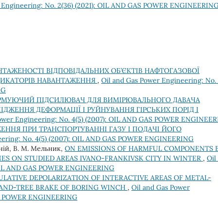
r Engineering: No. 2(36) (2021): OIL AND GAS POWER ENGINEERIN
НТАЖЕНОСТІ ВІДПОВІДАЛЬНИХ ОБ’ЄКТІВ НАФТОГАЗОВОЇ
ИКАТОРІВ НАВАНТАЖЕННЯ
,
Oil and Gas Power Engineering: No. 
NG
РМУЮЧИЙ ПІДСИЛЮВАЧ ДЛЯ ВИМІРЮВАЛЬНОГО ДАВАЧА
ЖЕННЯ ДЕФОРМАЦІЇ І РУЙНУВАННЯ ГІРСЬКИХ ПОРІД І
Power Engineering: No. 4(5) (2007): OIL AND GAS POWER ENGINEE
ННЯ ПРИ ТРАНСПОРТУВАННІ ГАЗУ І ПОДАЧІ ЙОГО
neering: No. 4(5) (2007): OIL AND GAS POWER ENGINEERING
шній, В. М. Мельник,
ON EMISSIONS OF HARMFUL COMPONENTS 
ES ON STUDIED AREAS IVANO-FRANKIVSK CITY IN WINTER
,
Oil
): OIL AND GAS POWER ENGINEERING
LATIVE DEPOLARIZATION OF INTERACTIVE AREAS OF METAL-
 BAND-TREE BRAKE OF BORING WINCH
,
Oil and Gas Power
 GAS POWER ENGINEERING