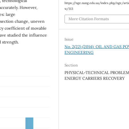
, technological
https://nge.nung.edu.ua/index.php/nge/arti
accurately. However,
w/313
s: large
More Citation Formats
s-section change, uneven
ncy coefficient of movable
ave studied the influence
Issue
 strength.
No. 2(22) (2014): OIL AND GAS 
ENGINEERING
Section
PHYSICAL-TECHNICAL PROBLEM
ENERGY CARRIERS RECOVERY