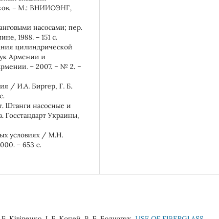
ков. – М.: ВНИИОЭНГ,
нговыми насосами; пер.
е, 1988. – 151 с.
вания цилиндрической
аук Армении и
мении. – 2007. – № 2. –
 / И.А. Биргер, Г. Б.
с.
т. Штанги насосные и
. Гоcстандарт Украины,
ых условиях / М.Н.
00. – 653 с.
 Б. Ківіренко, І. Б. Копей, В. Б. Боднарук,
USE OF FIBERGLASS