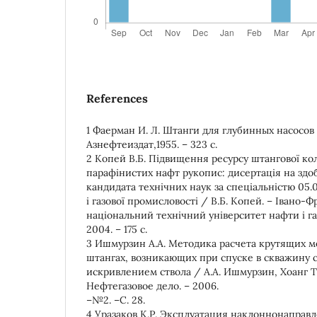
References
1 Фаерман И. Л. Штанги для глубинных насосов /
Азнефтеиздат,1955. – 323 c.
2 Копей В.Б. Підвищення ресурсу штангової ко
парафінистих нафт рукопис: дисертація на здо
кандидата технічних наук за спеціальністю 05.
і газової промисловості / В.Б. Копей. – Івано-
національний технічний університет нафти і газ
2004. – 175 c.
3 Ишмурзин А.А. Методика расчета крутящих м
штангах, возникающих при спуске в скважину 
искривлением ствола / А.А. Ишмурзин, Хоанг 
Нефтегазовое дело. – 2006.
–№2. –С. 28.
4 Уразаков К.Р. Эксплуатация наклоннонаправ