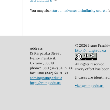
You may also
start an advanced similarity search
fo
© 2026 Ivano Frankivs
Address
http://nung.edu.ua
15 Karpatska Street
Ivano-Frankivsk
Ukraine, 76019
All rights reserved.
phone:+380 (342) 54-72-66
Every effort has been
fax.:+380 (342) 54-71-39
If cases are identifi
admin@nung.edu.ua
http://nung.edu.ua
vizd@nung.edu.ua
.