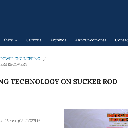
n Ethics
Current
Archives
Announcements
Contac
GAS POWER ENGINEERING
/
IERS RECOVERY
NG TECHNOLOGY ON SUCKER ROD
 15, тел. (0342) 727146