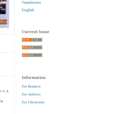
Українська
English
Current Issue
Information
For Readers
. Р., &
For Authors
ER
For Librarians
r