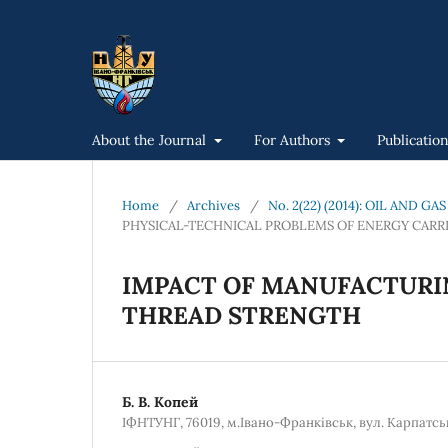
About the Journal
For Authors
Publicatio
Home
/
Archives
/
No. 2(22) (2014): OIL AND 
PHYSICAL-TECHNICAL PROBLEMS OF ENERGY CARR
IMPACT OF MANUFACTURI
THREAD STRENGTH
Б. В. Копей
ІФНТУНГ, 76019, м.Івано-Франківськ, вул. Карпатська,