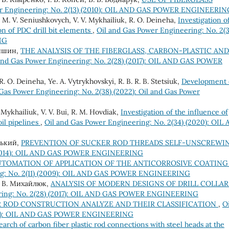
er Engineering: No. 2(13) (2010): OIL AND GAS POWER ENGINEERIN
ka, М. V. Seniushkovych, V. V. Mykhailiuk, R. О. Deineha,
Investigation o
 of PDC drill bit elements
,
Oil and Gas Power Engineering: No. 2(3
NG
нишин,
THE ANALYSIS OF THE FIBERGLASS, CARBON-PLASTIC AND
and Gas Power Engineering: No. 2(28) (2017): OIL AND GAS POWER
 R. O. Deineha, Ye. A. Vytrykhovskyi, R. B. R. B. Stetsiuk,
Development 
Gas Power Engineering: No. 2(38) (2022): Oil and Gas Power
V. Mykhailiuk, V. V. Bui, R. M. Hovdiak,
Investigation of the influence of
oil pipelines
,
Oil and Gas Power Engineering: No. 2(34) (2020): OIL
ський,
PREVENTION OF SUCKER ROD THREADS SELF-UNSCREW
) (2014): OIL AND GAS POWER ENGINEERING
UTOMATION OF APPLICATION OF THE ANTICORROSIVE COATING
ng: No. 2(11) (2009): OIL AND GAS POWER ENGINEERING
В. В. Михайлюк,
ANALYSIS OF MODERN DESIGNS OF DRILL COLLAR
ering: No. 2(28) (2017): OIL AND GAS POWER ENGINEERING
 ROD CONSTRUCTION ANALYZE AND THEIR CLASSIFICATION
,
Oi
2010): OIL AND GAS POWER ENGINEERING
earch of carbon fiber plastic rod connections with steel heads at the