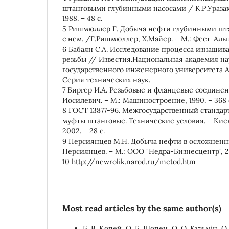
штанговыми глубинными насосами / К.Р.Ураза
1988. – 48 с.
5 Ришмюллер Г. Добыча нефти глубинными шта
с нем. /Г.Ришмюллер, Х.Майер. – М.: Фест-Альпин
6 Бабаян С.А. Исследование процесса изнаши
резьбы // Известия.Национальная академия н
государственного инженерного университета Ар
Серия технических наук.
7 Биргер И.А. Резьбовые и фланцевые соединения
Иосилевич. – М.: Машиностроение, 1990. – 368 
8 ГОСТ 13877-96. Межгосударственный стандар
муфты штанговые. Технические условия. – Киев
2002. – 28 с.
9 Персиянцев М.Н. Добыча нефти в осложненн
Персиянцев. – М.: ООО "Недра-Бизнесцентр", 20
10 http://newrolik.narod.ru/metod.htm
Most read articles by the same author(s)
Б. В. Копей, О. Б. Шопен, О. О. Кузьмін, О.