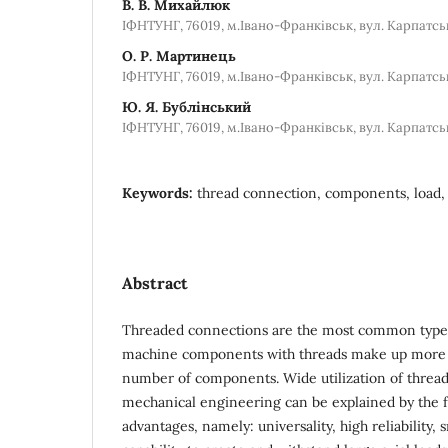
В. В. Михайлюк
ІФНТУНГ, 76019, м.Івано-Франківськ, вул. Карпатська,
О. Р. Мартинець
ІФНТУНГ, 76019, м.Івано-Франківськ, вул. Карпатська,
Ю. Я. Бублінський
ІФНТУНГ, 76019, м.Івано-Франківськ, вул. Карпатська,
Keywords:
thread connection, components, load, s
Abstract
Threaded connections are the most common type
machine components with threads make up more t
number of components. Wide utilization of threa
mechanical engineering can be explained by the fac
advantages, namely: universality, high reliability, 