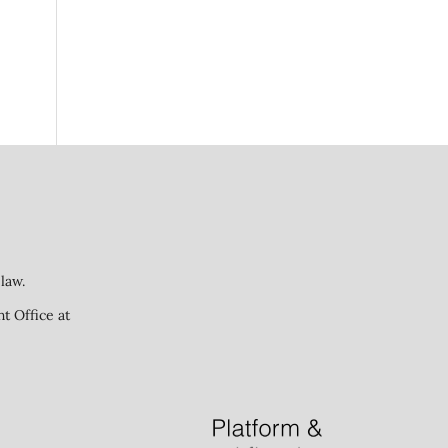
law.
ht Office at