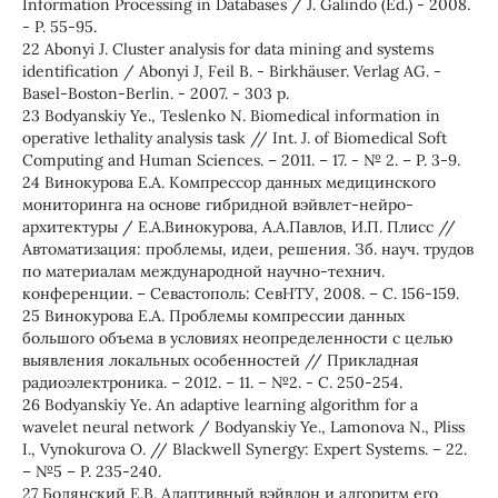
Information Processing in Databases / J. Galindo (Ed.) - 2008.
- P. 55-95.
22 Abonyi J. Cluster analysis for data mining and systems
identification / Abonyi J, Feil B. - Birkhäuser. Verlag AG. -
Basel-Boston-Berlin. - 2007. - 303 p.
23 Bodyanskiy Ye., Teslenko N. Biomedical information in
operative lethality analysis task // Int. J. of Biomedical Soft
Computing and Human Sciences. – 2011. – 17. - № 2. – P. 3-9.
24 Винокурова Е.А. Компрессор данных медицинского
мониторинга на основе гибридной вэйвлет-нейро-
архитектуры / Е.А.Винокурова, А.А.Павлов, И.П. Плисс //
Автоматизация: проблемы, идеи, решения. Зб. науч. трудов
по материалам международной научно-технич.
конференции. – Севастополь: СевНТУ, 2008. – С. 156-159.
25 Винокурова Е.А. Проблемы компрессии данных
большого объема в условиях неопределенности с целью
выявления локальных особенностей // Прикладная
радиоэлектроника. – 2012. – 11. – №2. - С. 250-254.
26 Bodyanskiy Ye. An adaptive learning algorithm for a
wavelet neural network / Bodyanskiy Ye., Lamonova N., Pliss
I., Vynokurova O. // Blackwell Synergy: Expert Systems. – 22.
– №5 – P. 235-240.
27 Бодянский Е.В. Адаптивный вэйвлон и алгоритм его