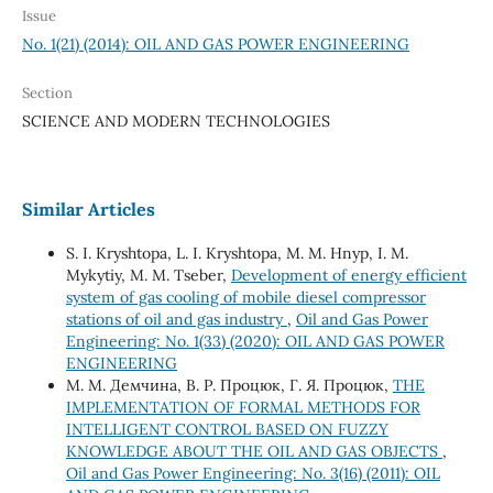
Issue
No. 1(21) (2014): OIL AND GAS POWER ENGINEERING
Section
SCIENCE AND MODERN TECHNOLOGIES
Similar Articles
S. I. Kryshtopa, L. I. Kryshtopa, M. М. Hnyp, I. M.
Mykytiy, M. M. Tseber,
Development of energy efficient
system of gas cooling of mobile diesel compressor
stations of oil and gas industry
,
Oil and Gas Power
Engineering: No. 1(33) (2020): OIL AND GAS POWER
ENGINEERING
М. М. Демчина, В. Р. Процюк, Г. Я. Процюк,
THE
IMPLEMENTATION OF FORMAL METHODS FOR
INTELLIGENT CONTROL BASED ON FUZZY
KNOWLEDGE ABOUT THE OIL AND GAS OBJECTS
,
Oil and Gas Power Engineering: No. 3(16) (2011): OIL