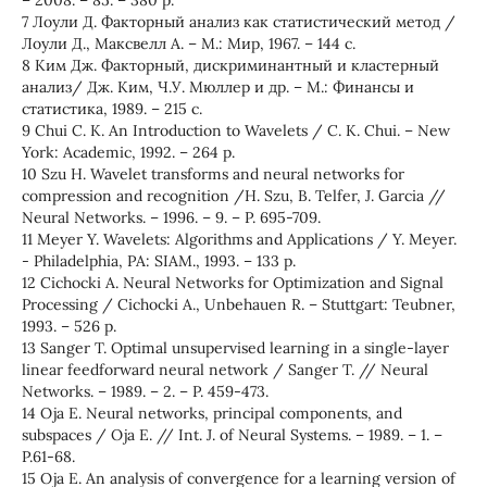
– 2008. – 85. – 380 p.
7 Лоули Д. Факторный анализ как статистический метод /
Лоули Д., Максвелл А. – М.: Мир, 1967. – 144 с.
8 Ким Дж. Факторный, дискриминантный и кластерный
анализ/ Дж. Ким, Ч.У. Мюллер и др. – М.: Финансы и
статистика, 1989. – 215 с.
9 Chui C. K. An Introduction to Wavelets / C. K. Chui. – New
York: Academic, 1992. – 264 p.
10 Szu H. Wavelet transforms and neural networks for
compression and recognition /H. Szu, B. Telfer, J. Garcia //
Neural Networks. – 1996. – 9. – P. 695-709.
11 Meyer Y. Wavelets: Algorithms and Applications / Y. Meyer.
- Philadelphia, PA: SIAM., 1993. – 133 p.
12 Cichocki A. Neural Networks for Optimization and Signal
Processing / Cichocki A., Unbehauen R. – Stuttgart: Teubner,
1993. – 526 p.
13 Sanger T. Optimal unsupervised learning in a single-layer
linear feedforward neural network / Sanger T. // Neural
Networks. – 1989. – 2. – P. 459-473.
14 Oja E. Neural networks, principal components, and
subspaces / Oja E. // Int. J. of Neural Systems. – 1989. – 1. –
P.61-68.
15 Oja E. An analysis of convergence for a learning version of