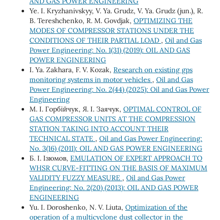
AND GAS POWER ENGINEERING
Ye. I. Kryzhanivskyy, V. Ya. Grudz, V. Ya. Grudz (jun.), R.
B. Tereshchenko, R. M. Govdjak,
OPTIMIZING THE
MODES OF COMPRESSOR STATIONS UNDER THE
CONDITIONS OF THEIR PARTIAL LOAD
,
Oil and Gas
Power Engineering: No. 1(31) (2019): OIL AND GAS
POWER ENGINEERING
І. Ya. Zakhara, F. V. Kozak,
Research on existing gps
monitoring systems in motor vehicles
,
Oil and Gas
Power Engineering: No. 2(44) (2025): Oil and Gas Power
Engineering
М. І. Горбійчук, Я. І. Заячук,
OPTIMAL CONTROL OF
GAS COMPRESSOR UNITS AT THE COMPRESSION
STATION TAKING INTO ACCOUNT THEIR
TECHNICAL STATE
,
Oil and Gas Power Engineering:
No. 3(16) (2011): OIL AND GAS POWER ENGINEERING
Б. І. Ізюмов,
EMULATION OF EXPERT APPROACH TO
WHSR CURVE-FITTING ON THE BASIS OF MAXIMUM
VALIDITY FUZZY MEASURE
,
Oil and Gas Power
Engineering: No. 2(20) (2013): OIL AND GAS POWER
ENGINEERING
Yu. І. Doroshenko, N. V. Liuta,
Optimization of the
operation of a multicyclone dust collector in the