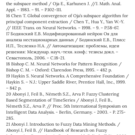
the subspace method / Oja E., Karhunen J. //J. Math. Anal.
Appl. – 1983. – 91. – P.102-111.
16 Chen T. Global convergence of Oja’s subspace algorithm for
principal component extraction / Chen T., Hua Y., Yan W.-Y.
// IEEE Trans. on Neural Networks. – 1998. – 9. – P.58-67.
17 Бодянский Е.В. Модифицированный нейрон Оя для
анализа нестационарных данных / Бодянский Е.В., Плисс
И.П., Тесленко Н.А. // Автоматизация: проблемы, идеи
решения: Междунар. науч.-техн. конф.: тезисы докл. –
Севастополь, 2006. – С.18-21.
18 Bishop C. M. Neural Networks for Pattern Recognition /
Bishop C. M. – Oxford: Clarendon Press, 1995. – 482 p.
19 Haykin S. Neural Networks. A Comprehensive Foundation /
Haykin S. – N.J.: Upper Saddle River, Prentice Hall, Inc., 1999.
– 842 p.
20 Abonyi J, Feil B., Németh S.Z., Arva P. Fuzzy Clustering
Based Segmentation of TimeSeries / Abonyi J, Feil B.,
Németh S.Z., Arva P. // Proc. 5th International Symposium on
Intelligent Data Analysis. - Berlin, Germany. - 2003. - P. 275-
285.
21 Abonyi J. Introduction to Fuzzy Data Mining Methods. /
Abonyi J, Feil B. // Handbook of Research on Fuzzy