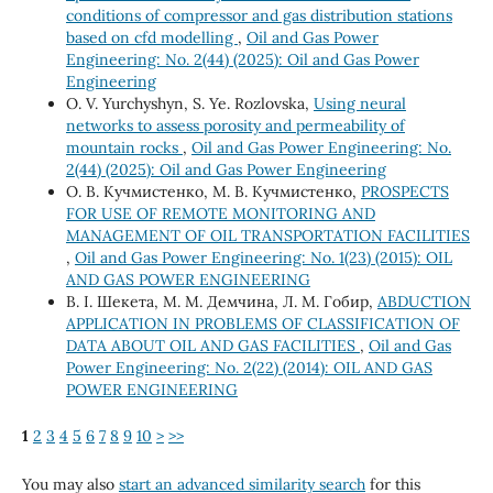
conditions of compressor and gas distribution stations
based on cfd modelling
,
Oil and Gas Power
Engineering: No. 2(44) (2025): Oil and Gas Power
Engineering
О. V. Yurchyshyn, S. Ye. Rozlovska,
Using neural
networks to assess porosity and permeability of
mountain rocks
,
Oil and Gas Power Engineering: No.
2(44) (2025): Oil and Gas Power Engineering
О. В. Кучмистенко, М. В. Кучмистенко,
PROSPECTS
FOR USE OF REMOTE MONITORING AND
MANAGEMENT OF OIL TRANSPORTATION FACILITIES
,
Oil and Gas Power Engineering: No. 1(23) (2015): OIL
AND GAS POWER ENGINEERING
В. І. Шекета, М. М. Демчина, Л. М. Гобир,
ABDUCTION
APPLICATION IN PROBLEMS OF CLASSIFICATION OF
DATA ABOUT OIL AND GAS FACILITIES
,
Oil and Gas
Power Engineering: No. 2(22) (2014): OIL AND GAS
POWER ENGINEERING
1
2
3
4
5
6
7
8
9
10
>
>>
You may also
start an advanced similarity search
for this