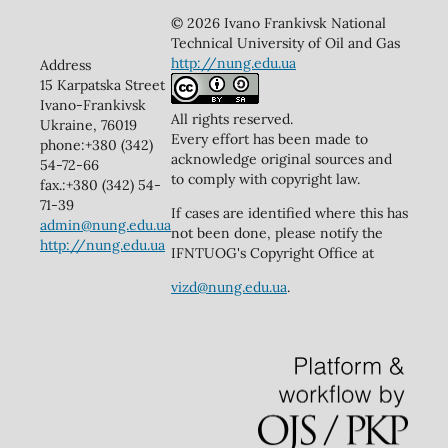
© 2026 Ivano Frankivsk National
Technical University of Oil and Gas
http://nung.edu.ua
Address
15 Karpatska Street
Ivano-Frankivsk
All rights reserved.
Ukraine, 76019
Every effort has been made to
phone:+380 (342)
acknowledge original sources and
54-72-66
to comply with copyright law.
fax.:+380 (342) 54-
71-39
If cases are identified where this has
admin@nung.edu.ua
not been done, please notify the
http://nung.edu.ua
IFNTUOG's Copyright Office at
vizd@nung.edu.ua
.