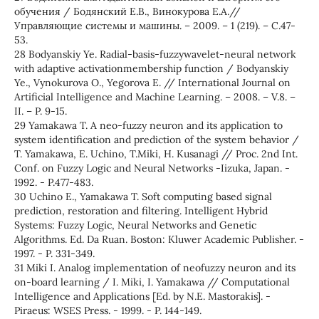
обучения / Бодянский Е.В., Винокурова Е.А.//
Управляющие системы и машины. – 2009. – 1 (219). – C.47-
53.
28 Bodyanskiy Ye. Radial-basis-fuzzywavelet-neural network
with adaptive activationmembership function / Bodyanskiy
Ye., Vynokurova O., Yegorova E. // International Journal on
Artificial Intelligence and Machine Learning. – 2008. – V.8. –
II. – P. 9-15.
29 Yamakawa T. A neo-fuzzy neuron and its application to
system identification and prediction of the system behavior /
T. Yamakawa, E. Uchino, T.Miki, H. Kusanagi // Proc. 2nd Int.
Conf. on Fuzzy Logic and Neural Networks -Iizuka, Japan. -
1992. - P.477-483.
30 Uchino E., Yamakawa T. Soft computing based signal
prediction, restoration and filtering. Intelligent Hybrid
Systems: Fuzzy Logic, Neural Networks and Genetic
Algorithms. Ed. Da Ruan. Boston: Kluwer Academic Publisher. -
1997. - P. 331-349.
31 Miki I. Analog implementation of neofuzzy neuron and its
on-board learning / I. Miki, I. Yamakawa // Computational
Intelligence and Applications [Ed. by N.E. Mastorakis]. -
Piraeus: WSES Press. - 1999. - P. 144-149.