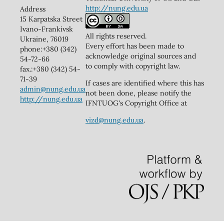
http://nung.edu.ua
Address
15 Karpatska Street
Ivano-Frankivsk
All rights reserved.
Ukraine, 76019
Every effort has been made to
phone:+380 (342)
acknowledge original sources and
54-72-66
to comply with copyright law.
fax.:+380 (342) 54-
71-39
If cases are identified where this has
admin@nung.edu.ua
not been done, please notify the
http://nung.edu.ua
IFNTUOG's Copyright Office at
vizd@nung.edu.ua
.