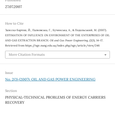
Published
27.07.2007
How to Cite
Залєска-Бартош, Й., Палковська, Г., Бучинська, А., & Подольський, М. (2007).
ESTIMATION OF INFLUENCE ON ENVIRONMENT OF THE ENTERPRISES OF OIL
AND GAS EXTRACTION BRANCH.
Oil and Gas Power Engineering
, (2(3), 14–17.
Retrieved from https://nge.nung.edu.ua/index.php/nge/article/view/246
More Citation Formats
Issue
No. 2(3) (2007): OIL AND GAS POWER ENGINEERING
Section
PHYSICAL-TECHNICAL PROBLEMS OF ENERGY CARRIERS
RECOVERY