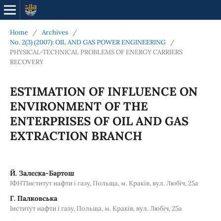
Home
/
Archives
/
No. 2(3) (2007): OIL AND GAS POWER ENGINEERING
/
PHYSICAL-TECHNICAL PROBLEMS OF ENERGY CARRIERS
RECOVERY
ESTIMATION OF INFLUENCE ON
ENVIRONMENT OF THE
ENTERPRISES OF OIL AND GAS
EXTRACTION BRANCH
Й. Залєска-Бартош
ІФНТІнститут нафти і газу, Польща, м. Краків, вул. Любіч, 25а
Г. Палковська
Інститут нафти і газу, Польща, м. Краків, вул. Любіч, 25а