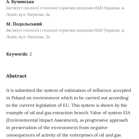
А. Бучинська
Інститут геології і геохімії горючих копалин НАН України, м.
Львів, вул. Наукова, 3а
М. Подольський
Інститут геології і геохімії горючих копалин НАН України, м.
Львів, вул. Наукова, 3а
Keywords:
2
Abstract
It is submitted the system of estimation of influence accepted
in Poland on environment which to be carried out according
to the current legislation of EU. This system is shown by the
example of oil and gas extraction branch. Value of system EIA
(Environmental Impact Assesment), as progressive approach
in preservation of the environment from negative
consequences of activity of the enterprises of oil and gas