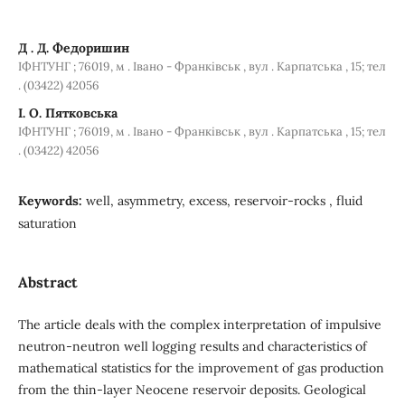
Д . Д. Федоришин
ІФНТУНГ ; 76019, м . Івано - Франківськ , вул . Карпатська , 15; тел
. (03422) 42056
I. O. Пятковська
ІФНТУНГ ; 76019, м . Івано - Франківськ , вул . Карпатська , 15; тел
. (03422) 42056
Keywords:
well, asymmetry, excess, reservoir-rocks , fluid
saturation
Abstract
The article deals with the complex interpretation of impulsive
neutron-neutron well logging results and characteristics of
mathematical statistics for the improvement of gas production
from the thin-layer Neocene reservoir deposits. Geological