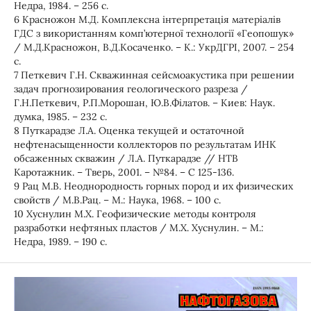
Недра, 1984. – 256 с.
6 Красножон М.Д. Комплексна інтерпретація матеріалів
ГДС з використанням комп’ютерної технології «Геопошук»
/ М.Д.Красножон, В.Д.Косаченко. – К.: УкрДГРІ, 2007. – 254
с.
7 Петкевич Г.Н. Скважинная сейсмоакустика при решении
задач прогнозирования геологического разреза /
Г.Н.Петкевич, Р.П.Морошан, Ю.В.Філатов. – Киев: Наук.
думка, 1985. – 232 с.
8 Путкарадзе Л.А. Оценка текущей и остаточной
нефтенасыщенности коллекторов по результатам ИНК
обсаженных скважин / Л.А. Путкарадзе // НТВ
Каротажник. – Тверь, 2001. – №84. – С 125-136.
9 Рац М.В. Неоднородность горных пород и их физических
свойств / М.В.Рац. – М.: Наука, 1968. – 100 с.
10 Хуснулин М.Х. Геофизические методы контроля
разработки нефтяных пластов / М.Х. Хуснулин. – М.:
Недра, 1989. – 190 с.