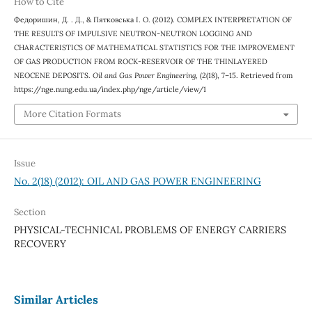
How to Cite
Федоришин, Д. . Д., & Пятковська I. O. (2012). COMPLEX INTERPRETATION OF
THE RESULTS OF IMPULSIVE NEUTRON-NEUTRON LOGGING AND
CHARACTERISTICS OF MATHEMATICAL STATISTICS FOR THE IMPROVEMENT
OF GAS PRODUCTION FROM ROCK-RESERVOIR OF THE THINLAYERED
NEOCENE DEPOSITS.
Oil and Gas Power Engineering
, (2(18), 7–15. Retrieved from
https://nge.nung.edu.ua/index.php/nge/article/view/1
More Citation Formats
Issue
No. 2(18) (2012): OIL AND GAS POWER ENGINEERING
Section
PHYSICAL-TECHNICAL PROBLEMS OF ENERGY CARRIERS
RECOVERY
Similar Articles