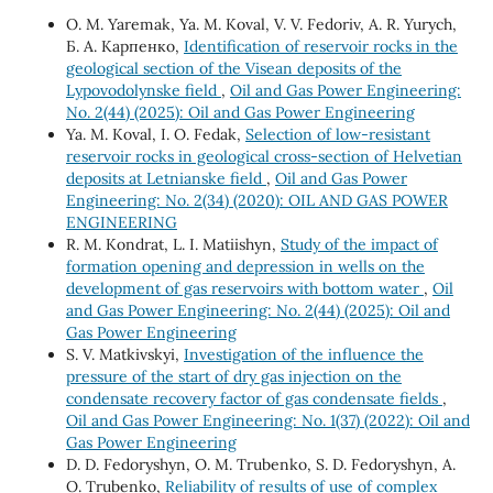
О. М. Yaremak, Ya. М. Koval, V. V. Fedoriv, А. R. Yurych,
Б. А. Карпенко,
Identification of reservoir rocks in the
geological section of the Visean deposits of the
Lypovodolynske field
,
Oil and Gas Power Engineering:
No. 2(44) (2025): Oil and Gas Power Engineering
Ya. М. Koval, І. О. Fedak,
Selection of low-resistant
reservoir rocks in geological cross-section of Helvetian
deposits at Letnianske field
,
Oil and Gas Power
Engineering: No. 2(34) (2020): OIL AND GAS POWER
ENGINEERING
R. М. Kondrat, L. І. Matiishyn,
Study of the impact of
formation opening and depression in wells on the
development of gas reservoirs with bottom water
,
Oil
and Gas Power Engineering: No. 2(44) (2025): Oil and
Gas Power Engineering
S. V. Matkivskyi,
Investigation of the influence the
pressure of the start of dry gas injection on the
condensate recovery factor of gas condensate fields
,
Oil and Gas Power Engineering: No. 1(37) (2022): Oil and
Gas Power Engineering
D. D. Fedoryshyn, О. М. Trubenko, S. D. Fedoryshyn, А.
О. Trubenko,
Reliability of results of use of complex