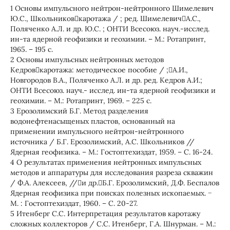
1 Основы импульсного нейтрон-нейтронного Шимелевич
Ю.С., Школьниковкаротажа / ; ред. ШимелевичА.С.,
Поляченко А.Л. и др. Ю.С. ; ОНТИ Всесоюз. науч.-исслед.
ин-та ядерной геофизики и геохимии. – М.: Ротапринт,
1965. – 195 с.
2 Основы импульсных нейтронных методов
Кедровкаротажа: методическое пособие / ;А.И.,
Новгородов В.А., Поляченко А.Л. и др. ред. Кедров А.И.;
ОНТИ Всесоюз. науч.- исслед. ин-та ядерной геофизики и
геохимии. – М.: Ротапринт, 1969. – 225 с.
3 Ерозолимский Б.Г. Метод разделения
водонефтенасыщеных пластов, основанный на
применении импульсного нейтрон-нейтронного
источника / Б.Г. Ерозолимский, А.С. Школьников //
Ядерная геофизика. – М.: Гостоптехиздат, 1959. – С. 16-24.
4 О результатах применения нейтронных импульсных
методов и аппаратуры для исследования разреза скважин
/ Ф.А. Алексеев, //и др.Б.Г. Ерозолимский, Д.Ф. Беспалов
Ядерная геофизика при поисках полезных ископаемых. −
М. : Гостоптехиздат, 1960. – С. 20-27.
5 Итенберг С.С. Интерпретация результатов каротажу
сложных коллекторов / С.С. Итенберг, Г.А. Шнурман. – М.: