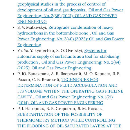
geophysical studies in the process of control of
development of oil and gas deposits
,
Oil and Gas Power
Engineering: No. 2(36) (2021): OIL AND GAS POWER
ENGINEERING
S. V. Matkivskyi,
Retrograde condensation of heavy
hydrocarbons in the bottomhole zone
,
Oil and Gas
Power Engineering: No. 2(40) (2023): Oil and Gas Power
Engineering
Ya. Ya. Yakymechko, S. О. Ovetskyi,
Systems for
automatic supply of surfactants as a tool for stabilizing
production
,
Oil and Gas Power Engineering: No. 2(44)
(2025): Oil and Gas Power Engineering
Р. Ю. Банахевич, А. В. Яворський, М. О. Карпаш, Я. В.
Рожко, С. В. Великий,
TECHNIQUES FOR
DETERMINATION OF FLUID ACCUMULATION AND
ITS VOLUME WITHIN THE OPERATING GAS PIPELINE
CAVITY
,
Oil and Gas Power Engineering: No. 1(21)
(2014): OIL AND GAS POWER ENGINEERING
Р. І. Нагорняк, В. В. Старостін, Я. М. Коваль,
SUBSTANTIATION OF THE POSSIBILITY OF
THERMOMETRY METHOD WHILE CONTROLLING
THE FLOODING OF OIL SATURATED LAYERS AT THE