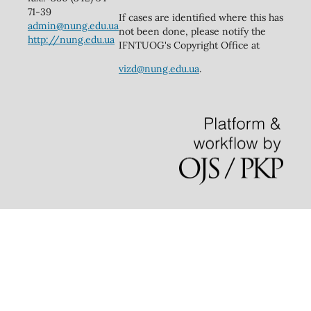
71-39
If cases are identified where this has
admin@nung.edu.ua
not been done, please notify the
http://nung.edu.ua
IFNTUOG's Copyright Office at
vizd@nung.edu.ua
.