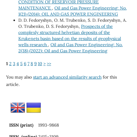
CONDITION OF RESERVOIR PRESSURE
MAINTENANCE
,
Oil and Gas Power Engineering: No.
1(21) (2014): OIL AND GAS POWER ENGINEERING
D. D. Fedoryshyn, O. M. Trubenko, S. D. Fedoryshyn, A.
O. Trubenko, D. S. Fedoryshyn,
Prospects of the
complexly structured helvetian deposits of the
Krukenets basin based on the results of geophysical
wells research
,
Oil and Gas Power Engineering: No.
2(38) (2022): Oil and Gas Power Engineering
1
2
3
4
5
6
7
8
9
10
>
>>
You may also
start an advanced similarity search
for this
article.
ISSN (print)
1993-9868
ISSN (online)
2415-3109