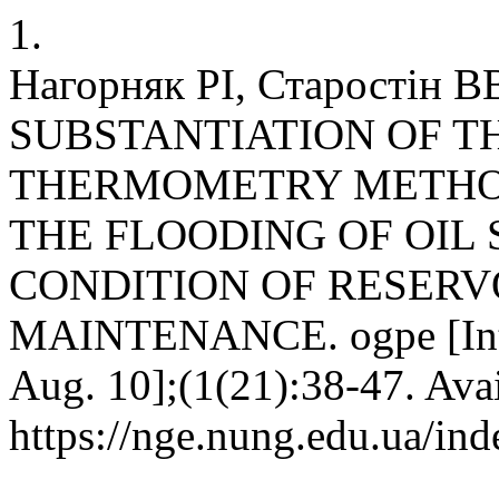
1.
Нагорняк РІ, Старостін В
SUBSTANTIATION OF TH
THERMOMETRY METHO
THE FLOODING OF OIL
CONDITION OF RESERV
MAINTENANCE. ogpe [Inter
Aug. 10];(1(21):38-47. Avai
https://nge.nung.edu.ua/ind